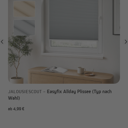
Easyfix Allday Plissee (Typ nach
JALOUSIESCOUT –
Wahl)
ab 4,99 €
a