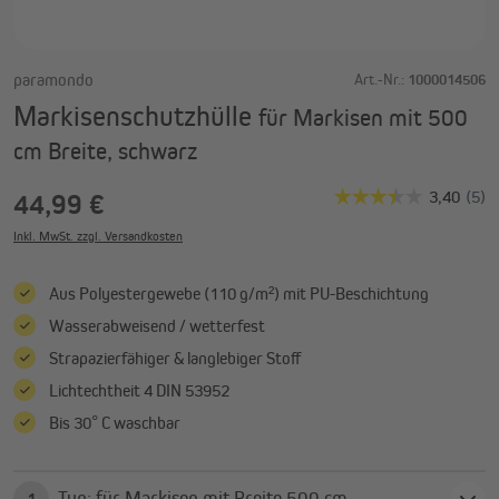
paramondo
Art.-Nr.:
1000014506
Markisenschutzhülle
für Markisen mit 500
cm Breite, schwarz
44,99 €
Inkl. MwSt. zzgl. Versandkosten
Aus Polyestergewebe (110 g/m²) mit PU-Beschichtung
Wasserabweisend / wetterfest
Strapazierfähiger & langlebiger Stoff
Lichtechtheit 4 DIN 53952
Bis 30° C waschbar
Typ: für Markisen mit Breite 500 cm
1