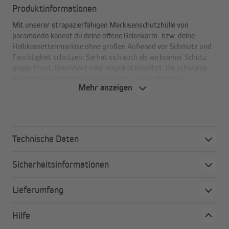
Produktinformationen
Mit unserer strapazierfähigen Markisenschutzhülle von
paramondo kannst du deine offene Gelenkarm- bzw. deine
Halbkassettenmarkise ohne großen Aufwand vor Schmutz und
Feuchtigkeit schützen. Sie hat sich auch als wirksamer Schutz
gegen Frost, Baumharz oder Vogelkot bewährt. Die schwarze
Schutzhülle besteht aus einem wetter- und reißfesten
Mehr anzeigen
Polyestergewebe mit einer Polyurethan-Beschichtung. Das
Gewebe ist außerdem wasserabweisend und
maschinenwaschbar bis 30° C.
Technische Daten
Hinweis:
Sicherheitsinformationen
Die Schutzhülle ist für alle Markisen von JAROLIFT /
paramondo* und viele andere Hersteller verwendbar.
Lieferumfang
(* nicht geeignet für paramondo 3000).
Hilfe