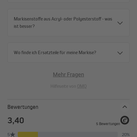
Markisenstoffe aus Acryl- oder Polyesterstoff - was
ist besser?
Wo finde ich Ersatzteile für meine Markise?
Mehr Fragen
Hilfeseite von
OMQ
Unkomplizierte Handhabung
Die Anbringung unserer paramondo Markisenschutzhülle ist
Bewertungen
denkbar einfach. Ziehe sie über die eingefahrene Markise und
verschließe die an der Hülle angebrachten Schnüre. Fertig.