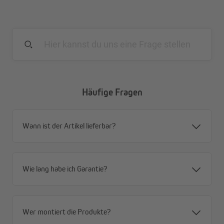
Deine Vorteile auf einen Blick
schützt vor Regen und Verschmutzungen
bestehend aus einem strapazierfähigem
Polyestergewebe mit Polyurethanbeschichtung
wetterfester Stoff (Lichtechtheit 4 DIN 53952)
wasserabweisend
leicht zu reinigen (Maschinenwäsche bis 30°)
Häufige Fragen
einfach anzubringen
Wann ist der Artikel lieferbar?
Wie lang habe ich Garantie?
Wer montiert die Produkte?