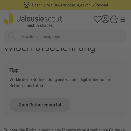
von 5 Sternen!
Individuelle Maßanfertigung & Grat
alt springen
/
Startseite
Hilfe
Widerrufsrecht
Widerrufsrecht /
Widerrufsbelehrung
Tipp:
Wickle deine Rücksendung einfach und digital über unser
Retourenportal ab.
Zum Retourenportal
Du hast das Recht, binnen eines Monats ohne Angabe von Gründen