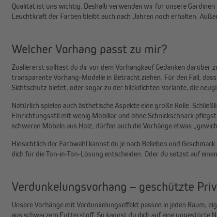
Qualität ist uns wichtig. Deshalb verwenden wir für unsere Gardinen
Leuchtkraft der Farben bleibt auch nach Jahren noch erhalten. Auße
Welcher Vorhang passt zu mir?
Zuallererst solltest du dir vor dem Vorhangkauf Gedanken darüber z
transparente Vorhang-Modelle in Betracht ziehen. Für den Fall, dass
Sichtschutz bietet, oder sogar zu der blickdichten Variante, die ne
Natürlich spielen auch ästhetische Aspekte eine große Rolle. Schlie
Einrichtungsstil mit wenig Mobiliar und ohne Schnickschnack pfleg
schweren Möbeln aus Holz, dürfen auch die Vorhänge etwas „gewicht
Hinsichtlich der Farbwahl kannst du je nach Belieben und Geschmac
dich für die Ton-in-Ton-Lösung entscheiden. Oder du setzst auf ei
Verdunkelungsvorhang – geschützte Priv
Unsere Vorhänge mit Verdunkelungseffekt passen in jeden Raum, eigne
aus schwarzem Futterstoff. So kannst du dich auf eine ungestörte N