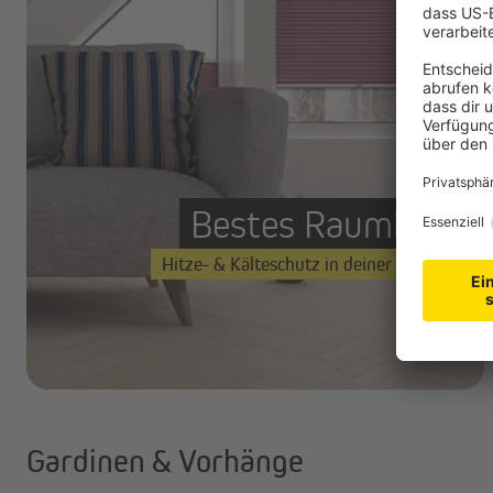
Bestes Raumklima
Hitze- & Kälteschutz in deiner Wohnung
Gardinen & Vorhänge