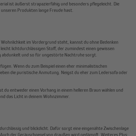
ial ist äußerst strapazierfähig und besonders pflegeleicht. Die
n unseren Produkten lange Freude hast.
ie Wohnlichkeit im Vordergrund steht, kannst du ohne Bedenken
leicht lichtdurchlässigen Stoff, der zumindest einen gewissen
sig abdunkelt und so für ungestörte Nachtruhe sorgt.
infügen. Wenn du zum Beispiel einen eher minimalistischen
hieben die puristische Anmutung. Neigst du eher zum Ledersofa oder
st du entweder einen Vorhang in einem helleren Braun wählen und
 und das Licht in deinem Wohnzimmer.
durchlässig und blickdicht. Dafür sorgt eine eingenähte Zwischenlage
. Auch der Geräuschpegel von draußen wird gedämpft. Weiteres Plus: