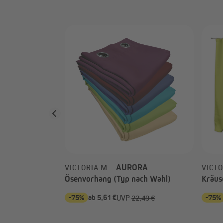
ACUSTICO
 –
t Kombiband
AURORA
VICTORIA M –
VICTO
Ösenvorhang (Typ nach Wahl)
Kräus
-75%
ab 5,61 €
-75%
UVP
22,49 €