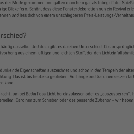
 aus der Mode gekommen und galten manchem gar als Inbegriff der Spießigk
rige Blicke fern. Schön, dass diese Fensterdekoration nun ein Revival e
kennen und lass dich von einem unschlagbaren Preis-Leistungs-Verhältni
erschied?
häufig dasselbe. Und doch gibt es da einen Unterschied. Das ursprüngl
vorhang aus einem luftigen und leichten Stoff, der den Lichteinfall abmi
rdunkelnde Eigenschaften auszeichnet und schon in den Tempeln der alt
chtung. Das ist bis heute so geblieben. Vorhänge und Gardinen setzen fa
en kann.
cht, um bei Bedarf das Licht hereinzulassen oder es „auszusperren“. Heu
mellen, Gardinen zum Schieben oder das passende Zubehör – wir haben 