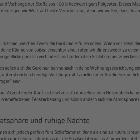
 und Vorhänge nur Stoffe aus 100 % hochwertigem Polyester. Dieses Mater
rdem legen wir Wert auf beste Verarbeitung, denn wir wollen, dass du a
u machen, welchen Zweck die Gardinen erfüllen sollen. Wenn vor allem d
 deine Räume von außen einsehbar sind, raten wir dir entweder zu einem 
ugierige Blicke gänzlich verhindert und zudem dein Schlafzimmer zuverläs
ßlich sollen sich die Gardinen harmonisch in deine Wohnungseinrichtung e
st, unterstreichen trendige Vorhänge mit Lamellen oder Gardinen zum Sc
iger“ sein.
k auf Akzente oder Kontraste setzen. Zu dunkelbraunen Holzmöbeln kann
nen cremefarbenen Fensterbehang und schon ändern sich die Atmosphäre
atsphäre und ruhige Nächte
n sich jedoch perfekt fürs Schlafzimmer, denn sie sind zu 100 % lichtun
achtruhe freuen – ohne dass dir die Straßenlaterne ins Zimmer leuchtet