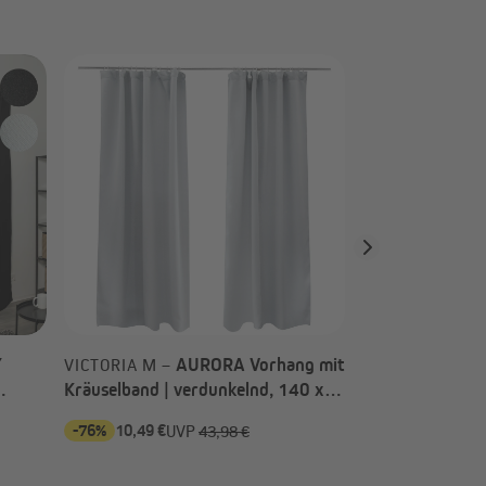
VERDI COLLECT
Schlaufenband -
nach Wahl)
Y
AURORA Vorhang mit
VICTORIA M –
Kräuselband | verdunkelnd, 140 x
235 cm, silber-weiß, 2 Stück
-76%
10,49 €
-60%
ab 21,97 €
UVP
43,98 €