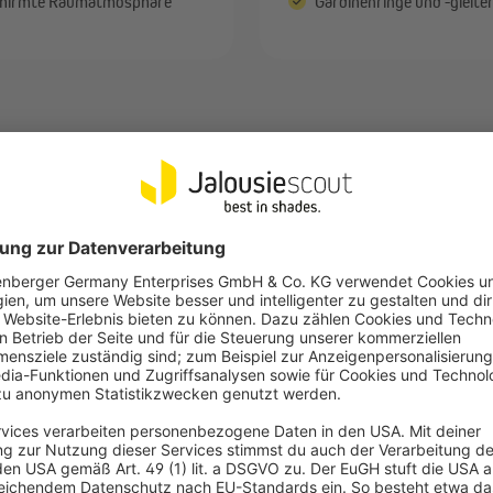
chirmte Raumatmosphäre
Gardinenringe und -gleite
Lass dich inspirieren