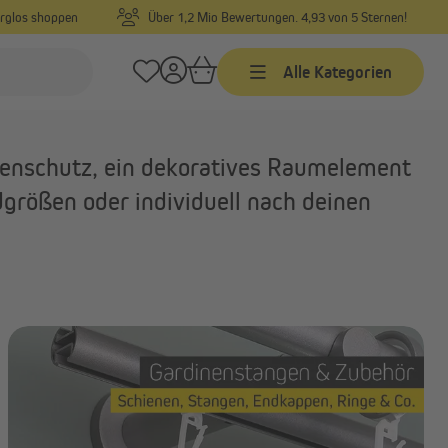
orglos shoppen
Über 1,2 Mio Bewertungen. 4,93 von 5 Sternen!
Alle Kategorien
Jalousien
nenschutz, ein dekoratives Raumelement
Jalousien nach Maß
dgrößen oder individuell nach deinen
Jalousien in Standardgrößen
Alu-Jalousien
Alle anzeigen