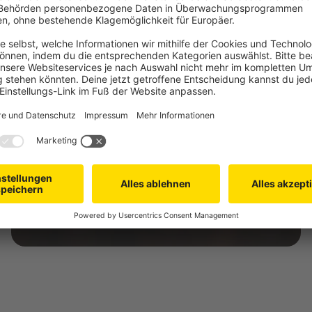
Dein eigener Kinosaal
Perfekte Atmosphäre für euren Serienmarathon