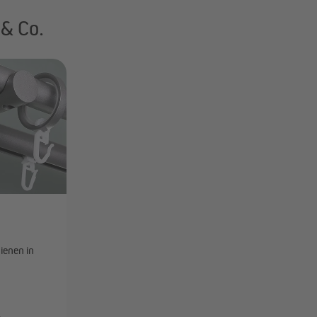
& Co.
ienen in