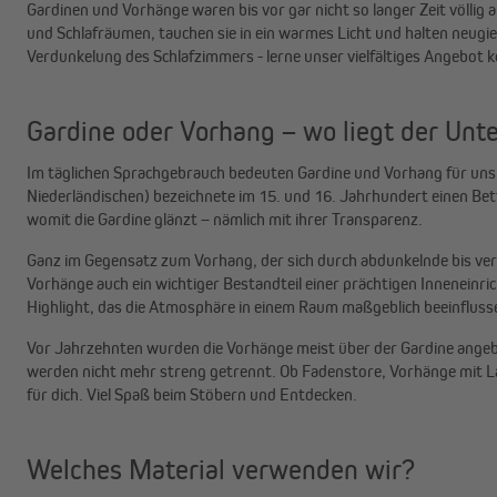
Gardinen und Vorhänge waren bis vor gar nicht so langer Zeit völlig
und Schlafräumen, tauchen sie in ein warmes Licht und halten neugie
Verdunkelung des Schlafzimmers - lerne unser vielfältiges Angebot 
Gardine oder Vorhang – wo liegt der Unt
Im täglichen Sprachgebrauch bedeuten Gardine und Vorhang für uns 
Niederländischen) bezeichnete im 15. und 16. Jahrhundert einen Bett
womit die Gardine glänzt – nämlich mit ihrer Transparenz.
Ganz im Gegensatz zum Vorhang, der sich durch abdunkelnde bis ve
Vorhänge auch ein wichtiger Bestandteil einer prächtigen Inneneinri
Highlight, das die Atmosphäre in einem Raum maßgeblich beeinfluss
Vor Jahrzehnten wurden die Vorhänge meist über der Gardine angebra
werden nicht mehr streng getrennt. Ob Fadenstore, Vorhänge mit La
für dich. Viel Spaß beim Stöbern und Entdecken.
Welches Material verwenden wir?