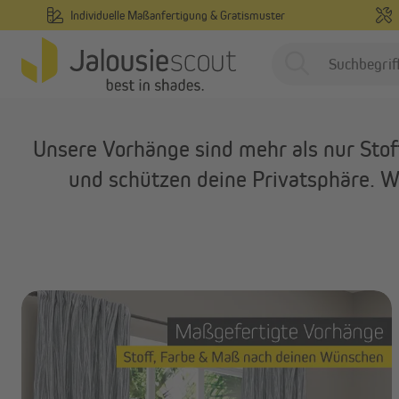
Individuelle Maßanfertigung & Gratismuster
springen
Zur Hauptnavigation springen
/
Startseite
Innenliegend
Gardinen & Vorhänge
Innenliegend
P
Unsere Vorhänge sind mehr als nur Sto
Außenliegend
und schützen deine Privatsphäre. Wi
Smart Home & Motorisierung
Inspirationen & Ratgeber
Individuelle
G
Maßanfertigung
Gratis-Muster
Aufmaß & Montageservice