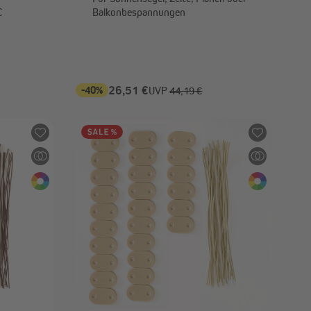
C
Balkonbespannungen
-40%
26,51 €
UVP
44,19 €