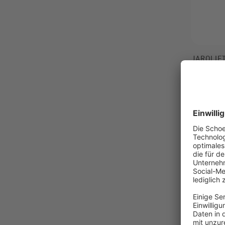
JAROLIF
Kabelbind
natur
Hohe F
Wärme
Temper
-77%
0,