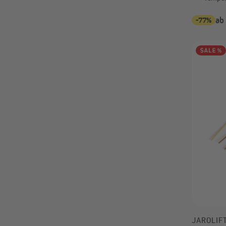
-77%
ab
JAROLIF