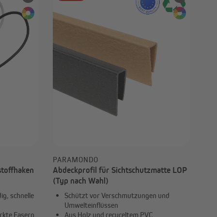
Außenrollos | Senkrechtmarkisen
PARAMONDO
stoffhaken
Abdeckprofil für Sichtschutzmatte LOP
(Typ nach Wahl)
g, schnelle
Schützt vor Verschmutzungen und
Umwelteinflüssen
ärkte Fasern
Aus Holz und recyceltem PVC