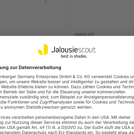
T
JAROLIFT
er | 50 Stück, 3,6 x 140 mm,
Kabelbinder | 50 Stück, 3,6
braun
ormbeständigkeit bei
Hohe Formbeständigkeit bei
einwirkung
Wärmeeinwirkung
aturbeständig bei -40°C bis +85°C
Temperaturbeständig bei -40
69 €
-77%
0,69 €
UVP
2,99 €
UVP
2,99 €