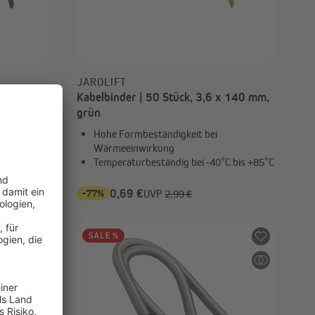
JAROLIFT
 x 140 mm,
Kabelbinder | 50 Stück, 3,6 x 140 mm,
grün
Hohe Formbeständigkeit bei
Wärmeeinwirkung
°C bis +85°C
Temperaturbeständig bei -40°C bis +85°C
-77%
0,69 €
UVP
2,99 €