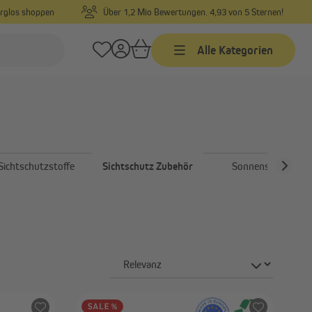
orglos shoppen
Über 1,2 Mio Bewertungen. 4,93 von 5 Sternen!
Alle Kategorien
Markisen
Markisen nach Maß
Markisen in Standardgrößen
Sichtschutzstoffe
Sichtschutz Zubehör
Sonnensegel
Gelenkarmmarkisen
Alle anzeigen
Sonnensegel
Sonnensegel
Befestigungsmaterial