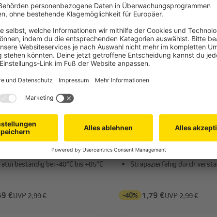
T
JAROLIFT
er | 50 Stück, 3,6 x 140 mm,
Expanderschlinge mit Kunsts
25 cm, weiß
ormbeständigkeit bei
Witterungs- und UV-beständi
einwirkung
Montage
aturbeständig bei -40°C bis +85°C
Strapazierfähig durch verst
69 €
-40%
1,79 €
UVP
2,99 €
UVP
2,99 €