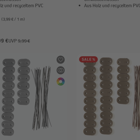
lz und recyceltem PVC
Aus Holz und recyceltem PV
m
(3,99 € / 1 m)
99 €
UVP
9,99 €
Inhalt:
1.5 m
(3,99 € / 1 m)
-40%
5,99 €
UVP
9,99 €