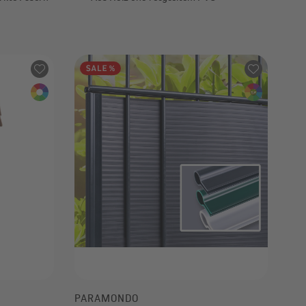
-40%
ab 5,99 €
UVP
9,99 €
PARAMONDO