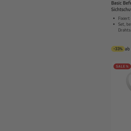
Basic Bef
Sichtsch
Fixier
Set, b
Drahts
-33%
ab