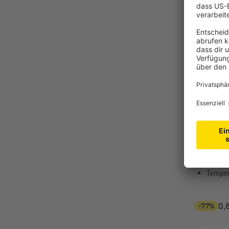
JAROLIF
Kabelbind
schwarz
Hohe F
Wärme
Temper
-77%
0,