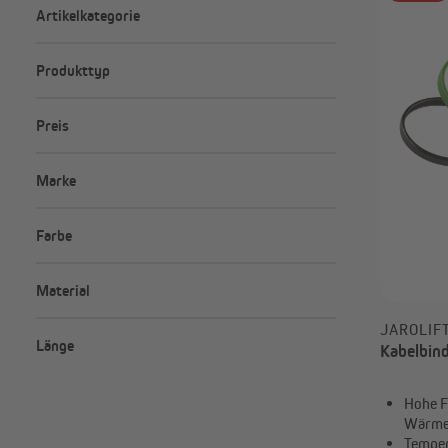
Artikelkategorie
Marken
Balkonbespannungen-Zubehör
Produkttyp
Angebote
Sichtschutzmatten-Zubehör
P
Sichtschutzstreifen
Abdeckprofile
Outlet
Sonnensegel-Zubehör
Preis
Befestigungen
Befestigungsclips
Minimal
Maximal
Expanderschlingen
–
Marke
Werkzeug
JAROLIFT
Farbe
paramondo
Material
Eisen
JAROLIF
Länge
Kabelbind
Kunststoff
LOP
1,5 cm
Metallhaken mit Kunststoff ummantelt
Hohe F
14 cm
PVC
Wärme
Temper