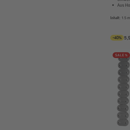
Aus Ho
Inhalt:
1.5 
-40%
5,