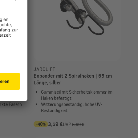
JAROLIFT
toffhaken |
Expander mit 2 Spiralhaken | 65 cm
Länge, silber
g, schnelle
Gummiseil mit Sicherheitsklammer im
Haken befestigt
ärkte Fasern
Witterungsbeständig, hohe UV-
Beständigkeit
-40%
3,59 €
UVP
5,99 €