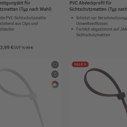
estigungskit für
PVC Abdeckprofil für
utzmatten (Typ nach Wahl)
Sichtschutzmatten (Typ nac
t die PVC-Sichtschutzmatte
Schützt vor Verschmutzung
estehend aus Clips und
Umwelteinflüssen
chlaufen
Farblich abgestimmt auf JA
Sichtschutzmatten
 3,99 €
UVP
5,99 €
-30%
ab 6,99 €
UVP
9,99 €