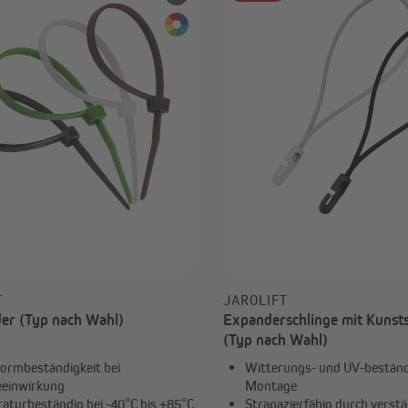
Alle anzeigen
avillons & Zelte
Sichtschutz
Faltpavillons und Steckpavillons
Balkonbespannungen
Heizstrahler
Sichtschutzmatten
Pavillon Zubehör & Ersatzteile
Sichtschutzstreifen
Sichtschutzstoffe
Sichtschutz Zubehör
Sonnensegel
Außenrollos |
Senkrechtmarkisen
T
JAROLIFT
Seitenmarkisen
er (Typ nach Wahl)
Expanderschlinge mit Kunst
(Typ nach Wahl)
ormbeständigkeit bei
Witterungs- und UV-beständi
einwirkung
Montage
aturbeständig bei -40°C bis +85°C
Strapazierfähig durch verst