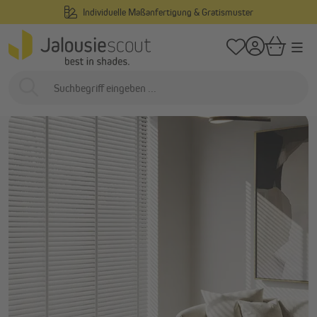
Individuelle Maßanfertigung & Gratismuster
alt springen
/
Startseite
Über Uns
Darum Jalousiescout
Darum Jalousiescout...