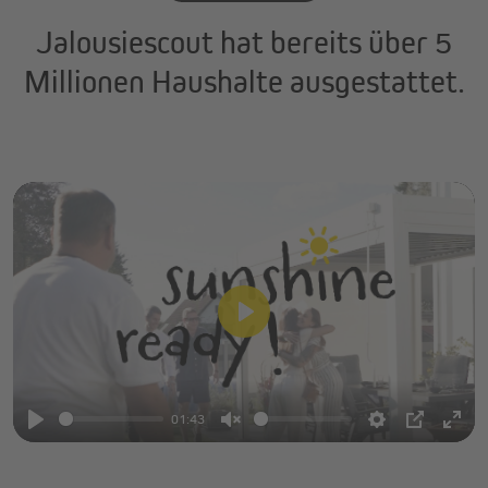
Jalousiescout hat bereits über 5
Millionen Haushalte ausgestattet.
P
l
a
01:43
y
P
U
S
P
E
l
n
e
I
n