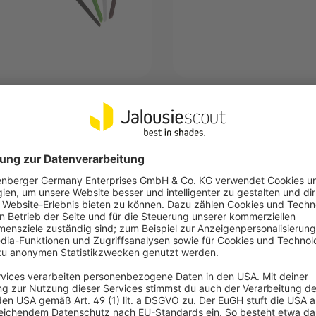
T
JUNG
er (Typ nach Wahl)
CD 500 Rahmen System (Typ
Wahl)
ormbeständigkeit bei
Rahmenprogramm JUNG CD
einwirkung
Fügt sich nahtlos in das Scha
aturbeständig bei -40°C bis +85°C
Steckdosenprogramm
 0,69 €
UVP
2,99 €