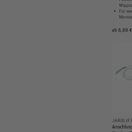
Wippsc
Für wa
Montag
ab 6,99 
JAROLIF
Anschluss