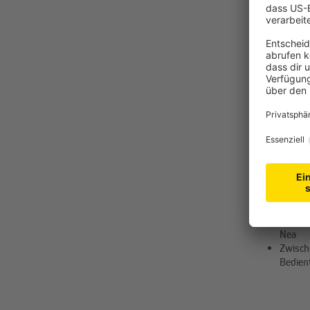
BUSCH-J
Alpha Ne
Wahl)
Rahme
Nea
Zwisch
Bedien