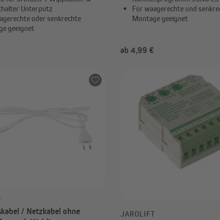
halter Unterputz
Für waagerechte und senkre
agerechte oder senkrechte
Montage geeignet
e geeignet
€
ab 4,99 €
T
kabel / Netzkabel ohne
JAROLIFT