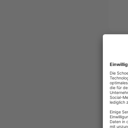
JAROLIF
Kabelbind
Hohe F
Wärme
Temper
-77%
ab