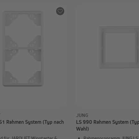
€
T
JUNG
S1 Rahmen System (Typ nach
LS 990 Rahmen System (Typ
Wahl)
d für JAROLIFT Wipptaster &
Rahmenprogramm JUNG LS