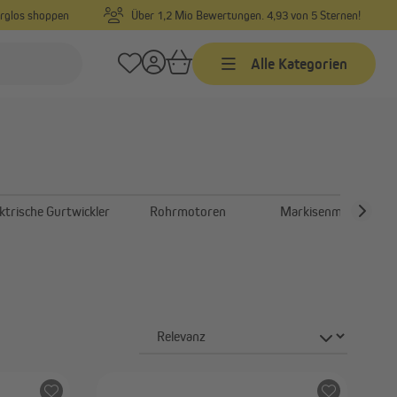
orglos shoppen
Über 1,2 Mio Bewertungen. 4,93 von 5 Sternen!
Alle Kategorien
Zeitschaltuhren
Kabelgebundene
Zeitschaltuhren mit
Funkempfänger
ktrische Gurtwickler
Rohrmotoren
Markisenmotoren
Funk Zeitschaltuhren
Zeitschaltuhr Zubehör
Garagentorantriebe
ung
Garagentorantrieb Zubehör