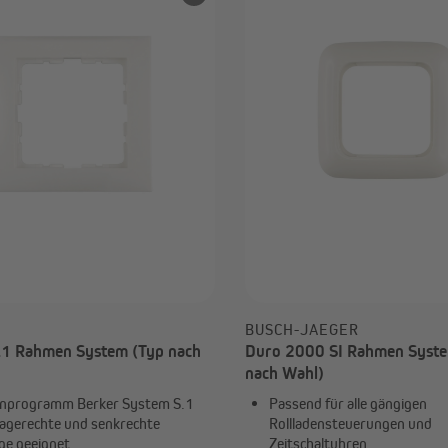
Smart Home Aktoren &
Zeitschaltuhren
Sensoren
Elektrische Gurtwickler
Rohrmotoren
Markisenmotoren
Smart Home
BUSCH-JAEGER
.1 Rahmen System (Typ nach
Duro 2000 SI Rahmen Syste
nach Wahl)
nprogramm Berker System S.1
Passend für alle gängigen
agerechte und senkrechte
Rollladensteuerungen und
e geeignet
Zeitschaltuhren