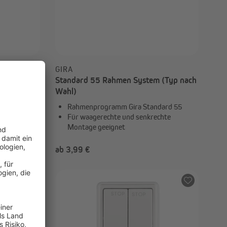
GIRA
 nach
Standard 55 Rahmen System (Typ nach
Wahl)
 500
Rahmenprogramm Gira Standard 55
lter- und
Für waagerechte und senkrechte
Montage geeignet
ab 3,99 €