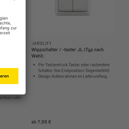
JAROLIFT
Wippschalter / -taster JL (Typ nach
Wahl)
Per Tastendruck Taster oder rastendem
Schalter (bis Endposition/ Gegenbefehl)
Design Außenrahmen im Lieferumfang
Typ nach
schutz
arkisen oder
ab 7,99 €