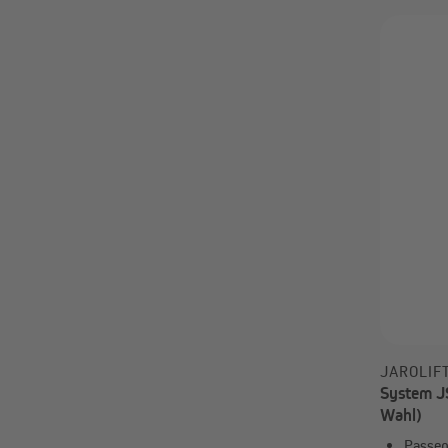
ab 4,99 
JAROLIF
System J
Wahl)
Passen