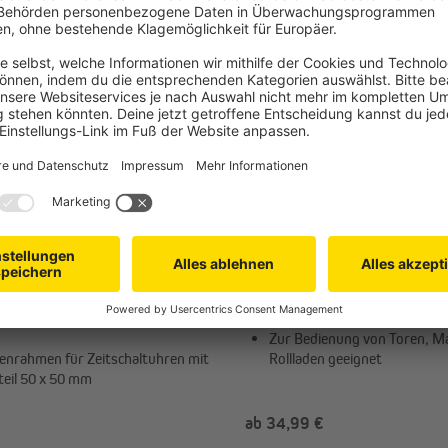
ab 4,99 €
AEGER
GEBA
a Rahmen System (Typ nach
Schlüsselschalter / -taster (
Wahl)
nprogramm Busch-Jaeger Alpha
Feuchtigkeits- und Einbruch
Zur Bedienung von Toren, M
enrahmen für Zeitschaltuhren mit
Rollladen geeignet
teil 50 x 50 mm
ab 34,99 €