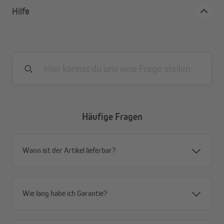
und eine lange Lebensdauer.
Hilfe
Originalteil in Originalqualität
Du kannst dich darauf verlassen, dass das Original
passt!
Häufige Fragen
Wann ist der Artikel lieferbar?
Wie lang habe ich Garantie?