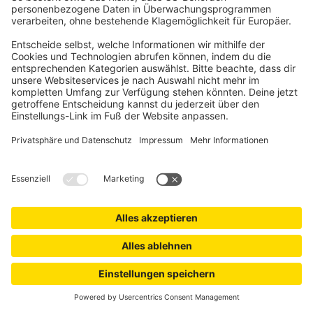
PARAMONDO
Deluxe Gartenpavillon | 4 x 3 m, beige
Wasserdichter Metallpavillon
Zwei Dächer für gute Belüftung
-12%
156,49 €
UVP
178,76 €