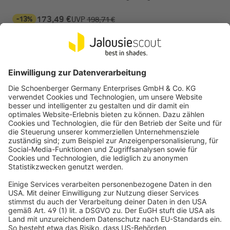
-13%
173,49 €
UVP
198,71 €