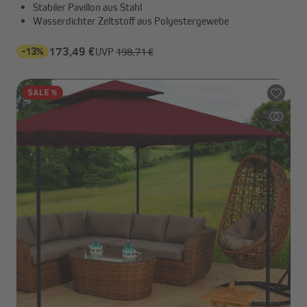
Stabiler Pavillon aus Stahl
Wasserdichter Zeltstoff aus Polyestergewebe
-13%
173,49 €
UVP
198,71 €