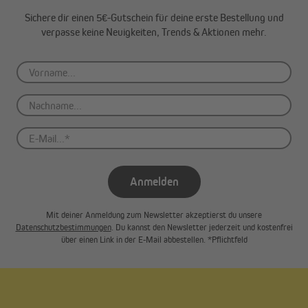
Verwendung von milder Seifenlauge bei stärkeren
Sichere dir einen 5€-Gutschein für deine erste Bestellung und
Verschmutzungen
verpasse keine Neuigkeiten, Trends & Aktionen mehr.
Sanfte Reinigung mit einer weichen Bürste möglich
Bitte verzichte auf aggressive Reinigungsmittel und
Hochdruckreiniger, um das Material zu schonen und die
Langlebigkeit deiner Markise zu gewährleisten.
Schaffe dir deinen persönlichen Wohlfühlort im Freien mit der
paramondo Kassettenmarkise Quadris - dein perfekter Begleiter
für entspannte Momente.
Anmelden
Mit deiner Anmeldung zum Newsletter akzeptierst du unsere
Datenschutzbestimmungen
. Du kannst den Newsletter jederzeit und kostenfrei
über einen Link in der E-Mail abbestellen. *Pflichtfeld