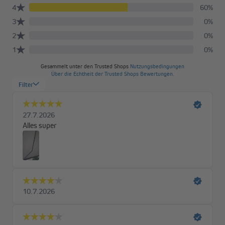
In verschiedenen Größen erhältlich
Die Quadris ist in Standardbreiten von 3,5 bis 6 Metern mit
einem Ausfall von bis zu 3,5 Metern erhältlich.
Hochwertige Materialien für lange
Lebensdauer
Unsere wasser- und schmutzabweisenden Polyesterstoffe gibt
es in leuchtenden Farben wie Weinrot oder zum Beispiel in
klassischem Grau. Du hast die Wahl zwischen Unifarben und
Blockstreifen. Ein UV-Schutz von 30+ garantiert unbeschwerte
Sonnenstunden unter deiner Markise. Das robuste Gestell aus
Aluminium erhältst du wahlweise in Weiß oder Anthrazit.
Durchdachte Technik für maximalen Komfort
Die geschlossene Kassette schützt deine Markise zuverlässig
vor Witterungseinflüssen. Eine integrierte Bürste reinigt das
Tuch beim Einfahren automatisch, die integrierte Regenrinne im
Ausfallprofil sorgt für einen optimalen Wasserablauf. Der
Neigungswinkel ist flexibel zwischen 0° und 20° einstellbar.