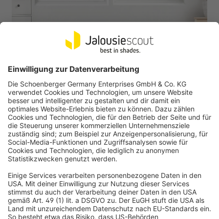
VICTORIA M
LightLess Prime Aluminium-Jalousie | 25 mm,
verdunkelnd, 100 x 130 cm, weiß matt
Starker Verdunkelungseffekt durch dickere, besonders
geformte Lamellen
Mehr Privatsphäre
37,99 €