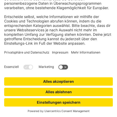
VICTORIA M
LightLess Prime Aluminium-Jalousie | 25 mm,
verdunkelnd, 105 x 130 cm, weiß matt