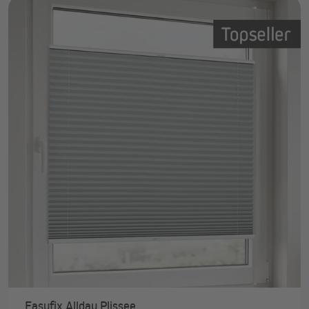
Easyfix Allday Plissee