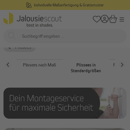
Individuelle Maßanfertigung & Gratismuster
alt springen
/
/
Startseite
Innenliegend
Plissees
Plissees in Standardgrößen
Plissees in Standardgrößen
Plissees
Plissees nach Maß
Plissees in
Plissees
Standardgrößen