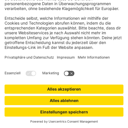
JALOUSIESCOUT
Easyfix Allday Plissee | 75 x 120 cm, weiß
Stillvoller und zeitloser Sicht- und Sonnenschutz
Passt für 90 % der deutschen Fenster
8,99 €