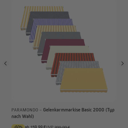
PA
Ma
Gelenkarmmarkise Basic 2000 (Typ
PARAMONDO –
nach Wahl)
-60%
ab 159,99 €
-5
UVP
399,99 €