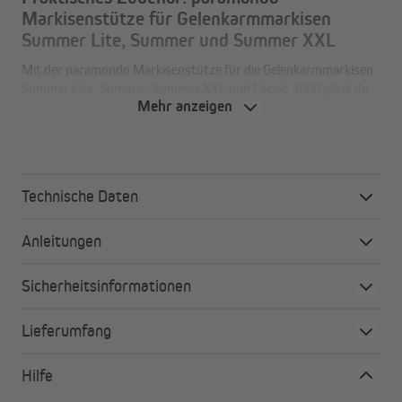
Markisenstütze für Gelenkarmmarkisen
Summer Lite, Summer und Summer XXL
Mit der paramondo Markisenstütze für die Gelenkarmmarkisen
Summer Lite, Summer, Summer XXL und Facido 1000 gibst du
Mehr anzeigen
deiner Sonnenschutzmarkise bei leichtem Wind mehr Stabilität.
So verringerst du auch unangenehme Schwankungen.
Technische Daten
Alle Vorteile auf einen Blick
einfach anzubringen:
Schiebe die Stützen einfach
Anleitungen
seitlich in das Ausfallprofil der Sonnenschutzmarkise.
flexibel einsetzbar:
Die Teleskopstangen decken
Sicherheitsinformationen
Höhen von 150 cm bis 300 cm ab.
Lieferumfang
Hilfe