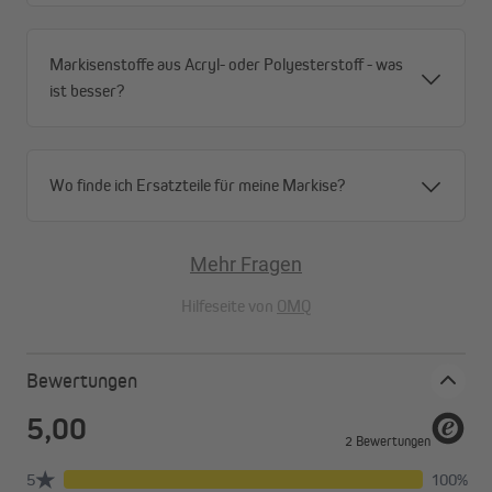
Die paramondo Markisenstütze für die Gelenkarmmarkisen
Summer Lite, Summer, Summer XXL und Facido 1000 wird am
Boden befestigt und verleiht deiner Sonnenschutzmarkise so
Markisenstoffe aus Acryl- oder Polyesterstoff - was
mehr Stabilität.
ist besser?
Wichtig:
Löse vor dem Einfahren motorgesteuerter
Sonnenschutzmarkisen die Teleskopstützen vom Ausfallprofil
und deaktiviere die Sonnen- und Windsteuerung.
Wo finde ich Ersatzteile für meine Markise?
Mehr Fragen
Hilfeseite von
OMQ
Bewertungen