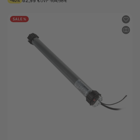
-40%
62,99 €
UVP
104,98 €