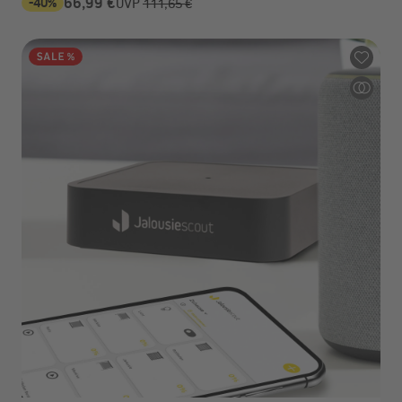
-40%
66,99 €
UVP
111,65 €