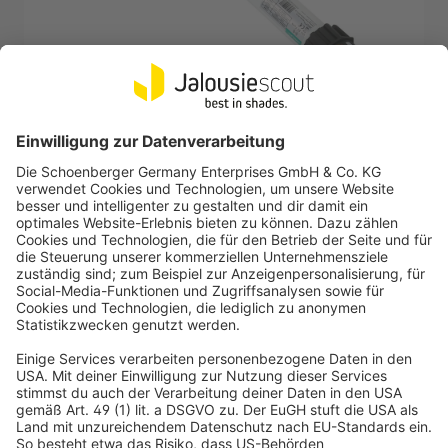
JAROLIFT
Funk-Rollladenmotor Universal | UNI60F (30 Nm /
SW60)
Universal-Funkmotor, auf über 15.000 Zyklen getestet, 7
Jahre Garantie
Hohe Zugkraft, leise und wartungsfrei
-10%
57,59 €
UVP
63,99 €