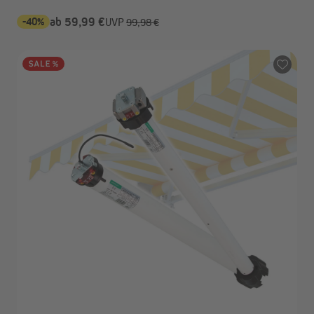
-40%
ab 59,99 €
UVP
99,98 €