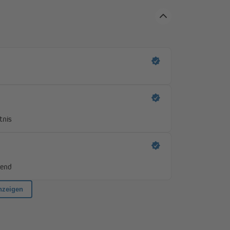
ndest du unser optionales Zubehör.
es dir eine punktgenaue Einstellung der Endlagen
etriebe garantieren trotz der kompakten Bauweise
 SW60)
JM45-350F (35 Nm | SW60)