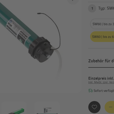
Smart Home Aktoren &
Zeitschaltuhren
Typ:
1
Sensoren
Alle anzeigen
SW60 | bis zu 
SW60 | bis zu 6
Zubehör für d
Einzelpreis
inkl
Inkl. MwSt. zzgl. Ve
Sofort verfügba
Produ