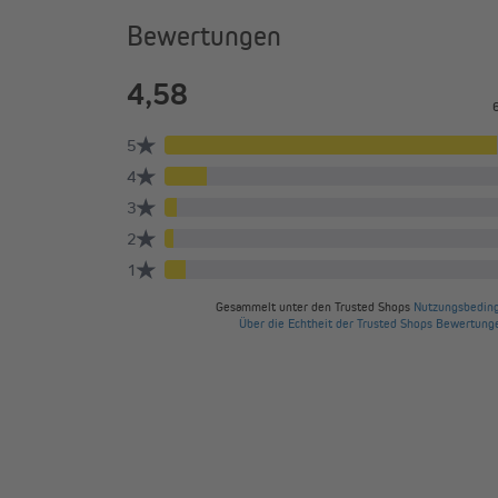
Bewertungen
Präzise, zuverlässig und langleb
Dein Rollladen bleibt immer genau an der eingestellt
erlaubt. Kein erneutes Nachstellen ist mehr notwen
hohe Leistung und Zuverlässigkeit. Die Motoren sind 
JULIUS MAYER Funk JM35/45 - 
JM35-100F (10 Nm | SW