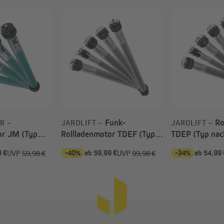
38 kg
50 kg
15 Nm
25 Nm
15 U/min
15 U/min
45 mm
45 mm
0,64 A
0,83 A
Funk-
Ro
R –
JAROLIFT –
JAROLIFT –
or JM (Typ
Rollladenmotor TDEF (Typ
TDEP (Typ nac
145 Watt
191 Watt
nach Wahl)
9 €
-40%
ab 59,99 €
-34%
ab 54,99 
UVP
59,98 €
UVP
99,98 €
SW 60
SW 60
535 mm
535 mm