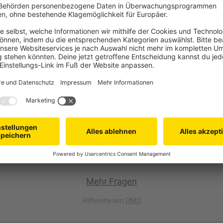
P Rohrmotors eingestellt?
 TDEF Motor verbinden.
JULIUS MAYER Funk
tors eingestellt?
praktisch
Mit den JM-Funkmotoren von JULI
Mehr Fragen
Wände: Kein anstrengendes und lä
bequem per Fernbedienung oder Wa
Hilfeseite von
OMQ
erwerben kannst. In unserem Sor
zur komfortablen Steuerung von b
praktischen Timer-Funktion - zum