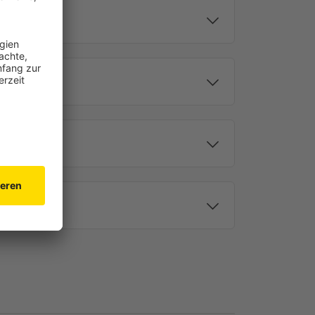
motoren: Bequem und
US MAYER bringst du Bequemlichkeit in deine vier
stiges Hochziehen mehr: Bediene deine Rollläden
ndsender, die du bei uns im Shop zusätzlich
timent findest du Fernbedienungen oder Wandsender
is zu 15 Motoren – auf Wunsch sogar mit einer
 automatisierten Öffnen und Schließen deiner