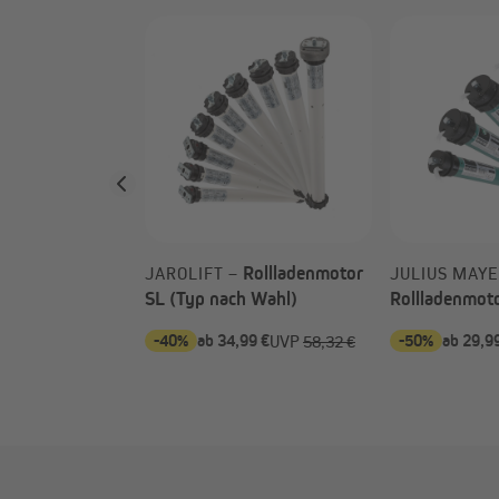
Zugkraft:
25 kg
 –
or classic (Typ
Drehmoment:
10 Nm
Geschwindigkeit:
17 U/min
Rohrdurchmesser:
35 mm
Stromaufnahme:
0,53 A
Rollladenmotor
JAROLIFT –
JULIUS MAYE
SL (Typ nach Wahl)
Rollladenmot
Motorleistung:
121 Watt
nach Wahl)
90 €
-40%
ab 34,99 €
-50%
ab 29,9
UVP
124,90 €
UVP
58,32 €
Für Achtkantwelle:
SW 40
Motorlänge:
473 mm