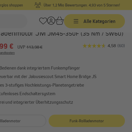
orglos shoppen
Über 1,2 Mio Bewertungen. 4,93 von 5 Sternen!
Alle Kategorien
Art.-Nr.:
10320008
lladenmotor JM
JM45-350F (35 Nm / SW60)
99 €
Zeitschaltuhren
UVP
113,98 €
rsandkosten
Kabelgebundene
Zeitschaltuhren mit
Funkempfänger
edienen dank integriertem Funkempfänger
Funk Zeitschaltuhren
euerbar mit der Jalousiescout Smart Home Bridge JS
Zeitschaltuhr Zubehör
ses 3-stufiges Hochleistungs-Planetengetriebe
stufenloses Endschaltersystem
ei und integrierter Überhitzungsschutz
Garagentorantriebe
ung
Garagentorantrieb Zubehör
llladenmotor
Funk-Rollladenmotor