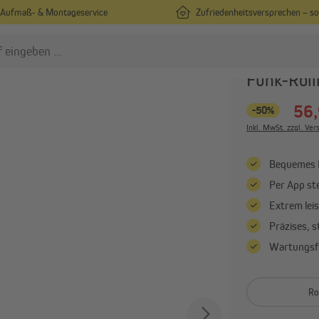
Aufmaß- & Montageservice
Zufriedenheitsversprechen – s
/
toren
Rohrmotoren mit Funkempfänger
JULIUS MAYER
Funk-Rol
56,
-50%
ollladenmotoren
Gurtwickler
Inkl. MwSt. zzgl. Ve
Rohrmotoren
Elektrische Gurtwickler
Rohrmotoren mit elektronischer
Mechanische Gurtwickler
Bequemes B
Endabschaltung
Aufputz-Gurtwickler
Per App st
Rohrmotoren mit mechanischer
Alle anzeigen
Endabschaltung
Extrem lei
Alle anzeigen
Präzises, 
Wartungsfr
mart Home
Elektronik & Funk
Smart Home von Jalousiescout
Funksteuerung & -bedien
Ro
Smart Home von Homepilot
Elektroinstallation