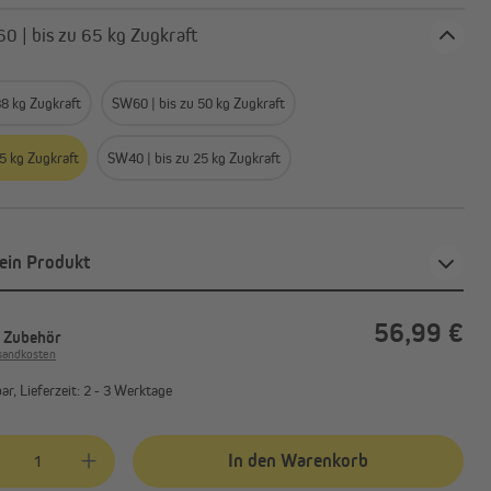
 SW60 | bis zu 65 kg Zugkraft
38 kg Zugkraft
SW60 | bis zu 50 kg Zugkraft
5 kg Zugkraft
SW40 | bis zu 25 kg Zugkraft
ein Produkt
56,99 €
. Zubehör
rsandkosten
r, Lieferzeit: 2 - 3 Werktage
kt Anzahl: Gib den gewünschten Wert ein oder benutze die Schaltflächen
In den Warenkorb