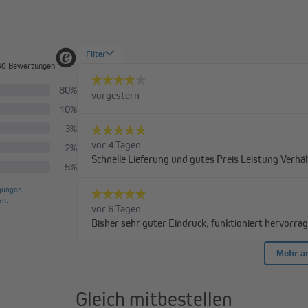
Rollläden. In der Auswahl oben fi
ig
en Position stehen. Dafür sorgt das eingebaute Endschaltersystem, welch
dig. Der Hochleistungs-Wechselstrom Asynchronmotor und das Planeteng
extrem leise und besitzen eine hohe Lebensdauer.
Motorenübersicht :
40)
JM45-150F (15 Nm | SW60)
JM45-250F (25 Nm |
Gleich mitbestellen