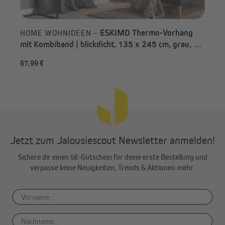
ESKIMO Thermo-Vorhang
HOME WOHNIDEEN –
mit Kombiband | blickdicht, 135 x 245 cm, grau, 2
Stück
67,99 €
35,
Jetzt zum Jalousiescout Newsletter anmelden!
Sichere dir einen 5€-Gutschein für deine erste Bestellung und
verpasse keine Neuigkeiten, Trends & Aktionen mehr.
Einfache Montage mit Kombiband
Mit dem Kombiband wird das Aufhängen des Vorhangs zum
Kinderspiel. Nutze die verdeckt eingenähten Schlaufen für deine