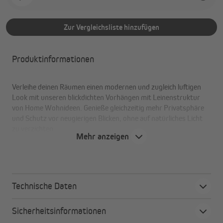
Zur Vergleichsliste hinzufügen
Produktinformationen
Verleihe deinen Räumen einen modernen und zugleich luftigen
Look mit unseren blickdichten Vorhängen mit Leinenstruktur
von Home Wohnideen. Genieße gleichzeitig mehr Privatsphäre
und Schutz vor neugierigen Blicken, ohne auf natürliches Licht
zu verzichten.
Mehr anzeigen
Ihre Vorteile auf einen Blick
Zeitlose Leinenästhetik und angenehme Haptik
Technische Daten
Blickdicht für mehr Privatsphäre
In klassisch-eleganten Farben, passend für alle Räume
Sicherheitsinformationen
OEKO-TEX® Standard 100