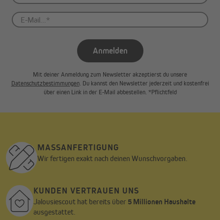
Gardinenstange (mit maximal 28 mm Durchmesser) oder hänge
den Vorhang mit Gardinengleitern in deine Gardinenschiene oder
deine Gardinenstange mit Innenlauf (Gleiter nicht im
Lieferumfang enthalten).
Anmelden
Mit deiner Anmeldung zum Newsletter akzeptierst du unsere
Datenschutzbestimmungen
. Du kannst den Newsletter jederzeit und kostenfrei
über einen Link in der E-Mail abbestellen. *Pflichtfeld
MASSANFERTIGUNG
Wir fertigen exakt nach deinen Wunschvorgaben.
KUNDEN VERTRAUEN UNS
Jalousiescout hat bereits über
5 Millionen Haushalte
ausgestattet.