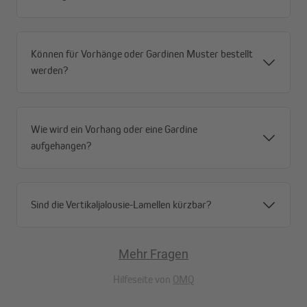
Können für Vorhänge oder Gardinen Muster bestellt
werden?
Wie wird ein Vorhang oder eine Gardine
aufgehangen?
Sind die Vertikaljalousie-Lamellen kürzbar?
Mehr Fragen
Blickdicht und stilvoll
Hilfeseite von
OMQ
Mit den Home Wohnideen Leinen-Strukturvorhängen ist dein
privates Refugium perfekt geschützt. Die Blickdichte sorgt für