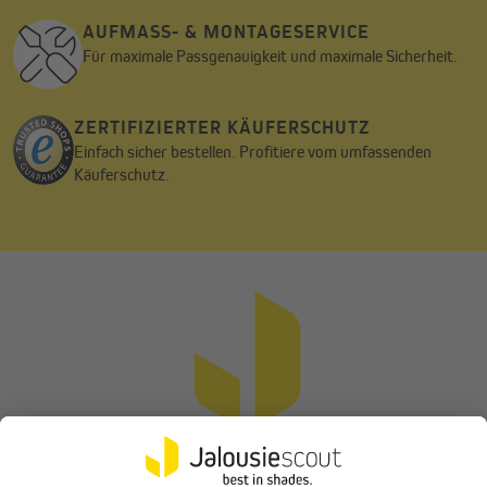
AUFMASS- & MONTAGESERVICE
Für maximale Passgenauigkeit und maximale Sicherheit.
ZERTIFIZIERTER KÄUFERSCHUTZ
Pflegehinweise
Einfach sicher bestellen. Profitiere vom umfassenden
Käuferschutz.
Der Vorhangschal kann bei 30°C im Schonwaschgang gewaschen
werden. Er sollte nicht zu heiß gebügelt werden und ist nicht für
den Trockner geeignet. Eine schonende Reinigung mit einem
Woll- oder Feinwaschmittel wird empfohlen.
Ein neuer, moderner Look für deine Räume und mehr
Privatsphäre - bestelle jetzt den Vorhang mit Kombiband und
Leinenstruktur.