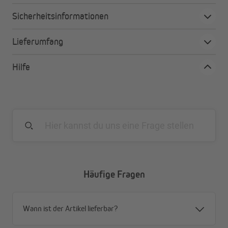
aus 100 % Polyester: pflegeleicht und strapazierfähig
Sicherheitsinformationen
licht- und formbeständiger Stoff
Material: OEKO-TEX® Standard 100
Lieferumfang
wählbare Befestigung durch das Multifunktionsband
einfache Montage an Gardinenstange und Leiste
Hilfe
leichte Pflege: waschbar bei 30° C
Häufige Fragen
Wann ist der Artikel lieferbar?