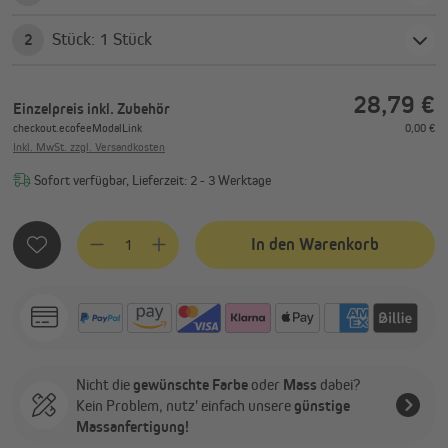
Stück: 1 Stück
2
28,79 €
Einzelpreis
inkl. Zubehör
checkout.ecofeeModalLink
0,00 €
Inkl. MwSt. zzgl. Versandkosten
Sofort verfügbar, Lieferzeit: 2 - 3 Werktage
Produkt Anzahl: Gib den gewünschten Wert ein oder benutze
In den Warenkorb
Nicht die
gewünschte Farbe
oder
Mass
dabei?
Kein Problem, nutz' einfach unsere
günstige
Massanfertigung!