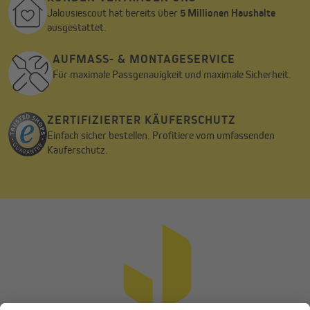
Gardinenstange bzw. an der Leiste, dass weder die Stange
Jalousiescout hat bereits über
5 Millionen Haushalte
noch die Gleiter im Lieferumfang enthalten sind.
ausgestattet.
Selbstverständlich kannst du diese bei uns im Shop dazu
bestellen.
AUFMASS- & MONTAGESERVICE
Für maximale Passgenauigkeit und maximale Sicherheit.
ZERTIFIZIERTER KÄUFERSCHUTZ
Einfach sicher bestellen. Profitiere vom umfassenden
Käuferschutz.