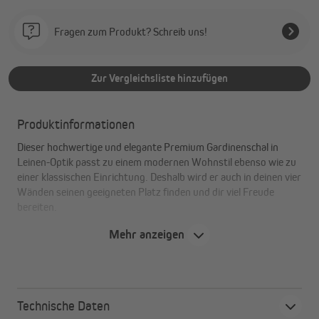
Fragen zum Produkt? Schreib uns!
Zur Vergleichsliste hinzufügen
Produktinformationen
Dieser hochwertige und elegante Premium Gardinenschal in
Leinen-Optik passt zu einem modernen Wohnstil ebenso wie zu
einer klassischen Einrichtung. Deshalb wird er auch in deinen vier
Wänden seinen geeigneten Platz finden und dir viel Freude
bereiten.
Mehr anzeigen
Die Vorteile im Überblick
universal einsetzbar
natürliches Aussehen: „Leinen-Optik“
Technische Daten
leichter Fall durch Saumabschluss mit Bleiband