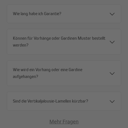
Wie lang habe ich Garantie?
Können für Vorhänge oder Gardinen Muster bestellt
werden?
Natürliches Aussehen bei hoher Lichtbeständigkeit
Wie wird ein Vorhang oder eine Gardine
Kommen wir gleich zu den Vorteilen dieses Premium
aufgehangen?
Gardinenschals in Leinen-Optik: Der elegante, einfarbige und
transparente Stoff besticht durch sein natürliches Aussehen. Da
der hoch lichtbeständige Schal zu 100 % aus Polyester besteht,
ist er sehr pflegeleicht, strapazierfähig und formbeständig. Der
Sind die Vertikaljalousie-Lamellen kürzbar?
Saumabschluss unten ist zum Beschweren mit einem Bleiband
versehen.
Mehr Fragen