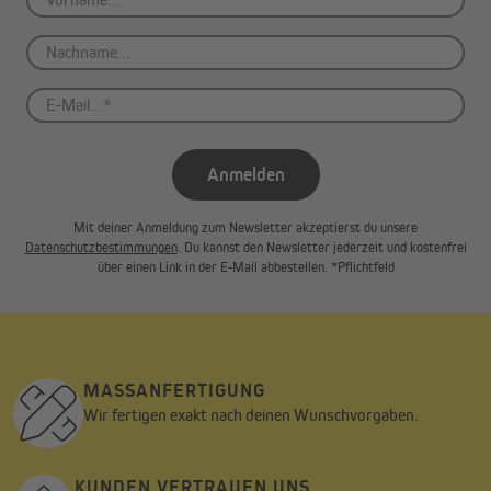
Gardinenschal hat die Maße von 145 x 245 cm. Bitte beachte bei
deiner Bestellung Folgendes: Möchtest du deinen Vorhang mit
Faltenbildung aufhängen, so solltest du daran denken, dass der
Schal dann eine Breite von lediglich 80 bis 100 cm aufweisen
wird. Ohne Faltenbildung hat er eine Breite von bis zu 140 cm.
Anmelden
Mit deiner Anmeldung zum Newsletter akzeptierst du unsere
Datenschutzbestimmungen
. Du kannst den Newsletter jederzeit und kostenfrei
über einen Link in der E-Mail abbestellen. *Pflichtfeld
MASSANFERTIGUNG
Wir fertigen exakt nach deinen Wunschvorgaben.
Bitte berücksichtige bei der Montage an der
KUNDEN VERTRAUEN UNS