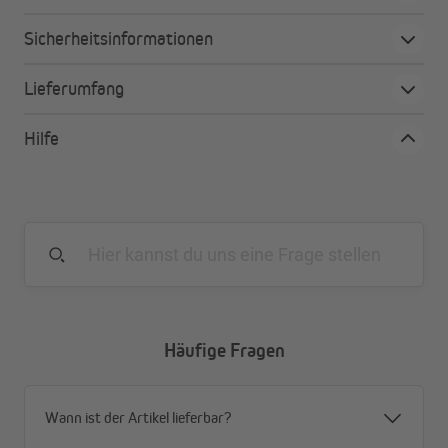
Verdunkelung sorgt, und im Winter wie im Sommer isolierend
wirkt.
Sicherheitsinformationen
Lieferumfang
AURORA Kräuselvorhang im Detail
Blickdichte, stilvolle Optik mit leicht schimmernder
Hilfe
Textur
Variabler Faltenwurf durch integriertes Kräuselband
Wahlweise Befestigung an Gardinenstangen / -
schienen
Verdunkelnd - ideal für Schlaf- und Kinderzimmer
Schallschutz, Thermofunktion für Winter & Sommer
Waschbar bei 30°C, sehr UV-beständig
Häufige Fragen
Wann ist der Artikel lieferbar?