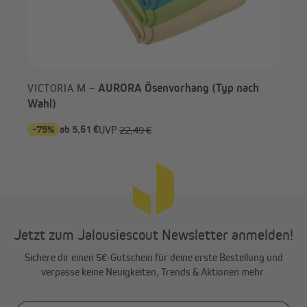
durch Lichteinfall.
AURORA Ösenvorhang (Typ nach
VICTORIA M –
Wahl)
-75%
ab 5,61 €
69,
UVP
22,49 €
Jetzt zum Jalousiescout Newsletter anmelden!
Sichere dir einen 5€-Gutschein für deine erste Bestellung und
verpasse keine Neuigkeiten, Trends & Aktionen mehr.