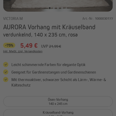
VICTORIA M
Art.-Nr.:
1000030177
AURORA Vorhang mit Kräuselband
verdunkelnd, 140 x 235 cm, rosa
5,49 €
-75%
UVP
21,99 €
Inkl. MwSt. zzgl. Versandkosten
Leicht schimmernde Farben für elegante Optik
Geeignet für Gardinenstangen und Gardinenschienen
Mit thermoaktiver, schwarzer Schicht als Lärm-, Wärme- &
Kälteschutz
Ösen-Vorhang
140 x 245 cm
Kräuselband-Vorhang