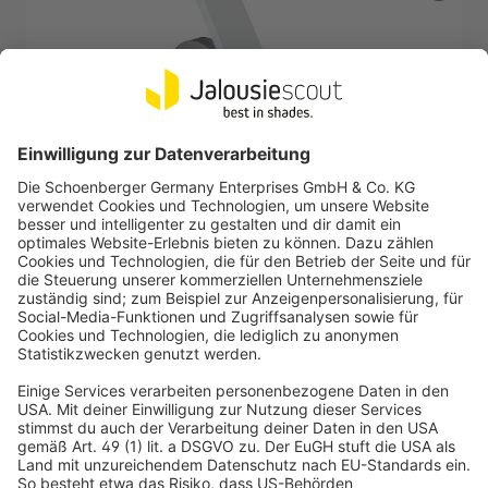
JAROLIFT
Einlass-Gurtwickler Unterputz inkl. Kunststoff-
Abdeckplatte | weiß / LA: 186 mm
Lochabstand nach Wahl
Inkl. Kunststoff-Abdeckplatte in Weiß
5,99 €