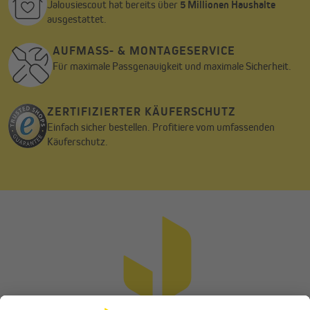
Jalousiescout hat bereits über
5 Millionen Haushalte
ausgestattet.
AUFMASS- & MONTAGESERVICE
Für maximale Passgenauigkeit und maximale Sicherheit.
ZERTIFIZIERTER KÄUFERSCHUTZ
Einfach sicher bestellen. Profitiere vom umfassenden
Käuferschutz.