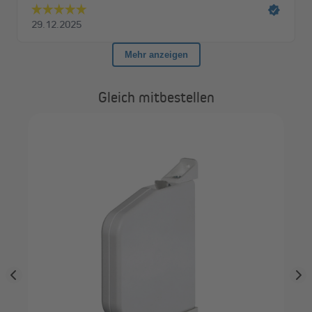
Gleich mitbestellen
ach
JA
Ein
Gu