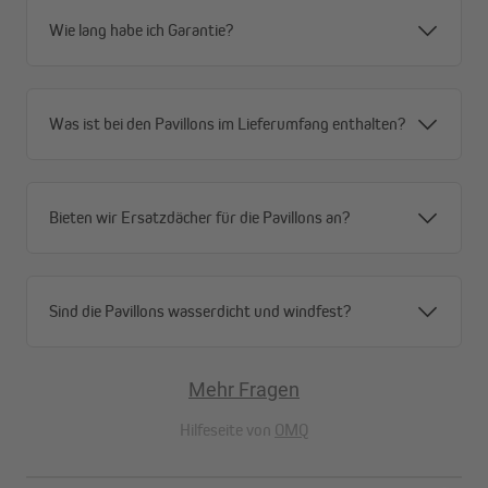
Farben, Maße und Varianten frei wählbar
Wie lang habe ich Garantie?
Die Eventzelt Seitenteile für die PRO 30 / PRO 40 / Premium Plus
Zelte sind passend zu den Zelten in verschiedenen Größen,
Farben und Varianten erhältlich. Es gibt sie für beide Zeltmodelle
mit folgenden Maßen: 3 m, 4 m, 4,5 m, 6 m. Verfügbar sind die
Was ist bei den Pavillons im Lieferumfang enthalten?
Farben Rot, Schwarz, Grau, Blau und Weiß.
Wähle nach Belieben aus folgenden Varianten: geschlossen,
Bieten wir Ersatzdächer für die Pavillons an?
Wand mit Fenster, Wand mit Tür oder Wand mit Eventzelt
Moskitonetz. Stelle dir einfach aus den Modellen deine
individuelle Zeltlösung zusammen.
Sind die Pavillons wasserdicht und windfest?
Die Seitenteile lassen sich ganz einfach per Klettverschluss am
Mehr Fragen
Pavillongerüst anbringen und decken dieses über die ganze Höhe
ab. Somit kann an keiner Stelle Wasser oder Wind ins Zelt
Hilfeseite von
OMQ
eindringen.