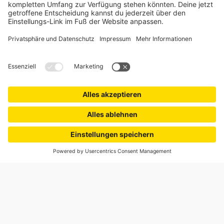
Jalousiescout hat bereits über
5 Millionen Haushalte
ausgestattet.
AUFMASS- & MONTAGESERVICE
Für maximale Passgenauigkeit und maximale Sicherheit.
ZERTIFIZIERTER KÄUFERSCHUTZ
Einfach sicher bestellen. Profitiere vom umfassenden
Käuferschutz.
Einzelpreis
inkl. Zubehör
In den Warenkorb
15,99 €