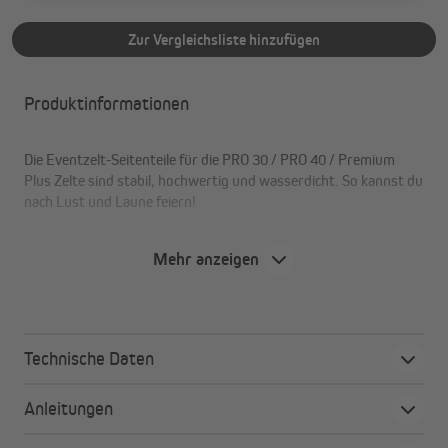
Zur Vergleichsliste hinzufügen
Produktinformationen
Die Eventzelt-Seitenteile für die PRO 30 / PRO 40 / Premium
Plus Zelte sind stabil, hochwertig und wasserdicht. So kannst du
nach Lust und Laune feiern!
Mehr anzeigen
Die Vorteile im Überblick:
wasser- und winddichte Textur
mehrere Farben und Größen
Technische Daten
Fenster, Türen und Moskitonetz als Varianten
belastbar und hochwertig
Anleitungen
leicht anzubringen