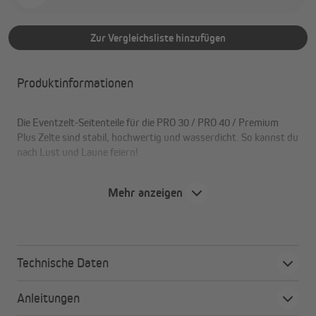
Zur Vergleichsliste hinzufügen
Produktinformationen
Die Eventzelt-Seitenteile für die PRO 30 / PRO 40 / Premium
Plus Zelte sind stabil, hochwertig und wasserdicht. So kannst du
nach Lust und Laune feiern!
Mehr anzeigen
Die Vorteile im Überblick:
wasser- und winddichte Textur
mehrere Farben und Größen
Technische Daten
Fenster, Türen und Moskitonetz als Varianten
belastbar und hochwertig
Anleitungen
leicht anzubringen