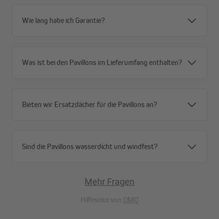
Farben, Maße und Varianten frei wählbar
Wie lang habe ich Garantie?
Die Eventzelt Seitenteile für die PRO 30 / PRO 40 / Premium Plus
Zelte sind passend zu den Zelten in verschiedenen Größen,
Farben und Varianten erhältlich. Es gibt sie für beide Zeltmodelle
mit folgenden Maßen: 3 m, 4 m, 4,5 m, 6 m. Verfügbar sind die
Was ist bei den Pavillons im Lieferumfang enthalten?
Farben Rot, Schwarz, Grau, Blau und Weiß.
Wähle nach Belieben aus folgenden Varianten: geschlossen,
Bieten wir Ersatzdächer für die Pavillons an?
Wand mit Fenster, Wand mit Tür oder Wand mit Eventzelt
Moskitonetz. Stelle dir einfach aus den Modellen deine
individuelle Zeltlösung zusammen.
Sind die Pavillons wasserdicht und windfest?
Die Seitenteile lassen sich ganz einfach per Klettverschluss am
Mehr Fragen
Pavillongerüst anbringen und decken dieses über die ganze Höhe
ab. Somit kann an keiner Stelle Wasser oder Wind ins Zelt
Hilfeseite von
OMQ
eindringen.