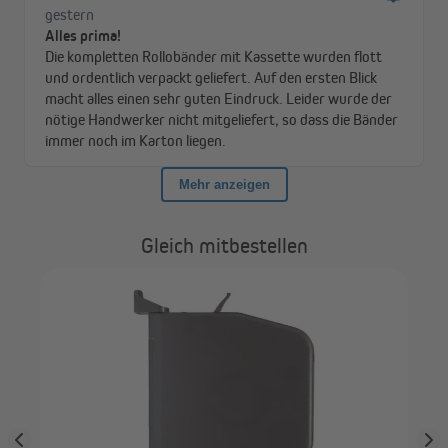
Gleich mitbestellen
JA
Ein
Gu