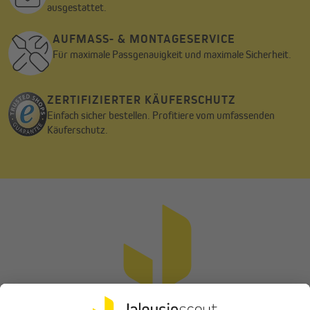
ausgestattet.
AUFMASS- & MONTAGESERVICE
Für maximale Passgenauigkeit und maximale Sicherheit.
ZERTIFIZIERTER KÄUFERSCHUTZ
Einfach sicher bestellen. Profitiere vom umfassenden
Käuferschutz.