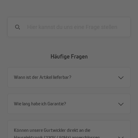
vorgespannte Feder ( außer bei LA: 186 mm)
für ein einfache Montage
inkl. Abdeckplatte in weiss
Fachhandelsqualität
Made in Germany
Häufige Fragen
Wann ist der Artikel lieferbar?
Wie lang habe ich Garantie?
Können unsere Gurtwickler direkt an die
Hauselektronik (230V / 50Hz) angeschlossen