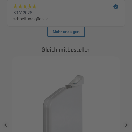
Gleich mitbestellen
yp
JA
Kun