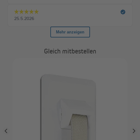
Gleich mitbestellen
h
DI
wei