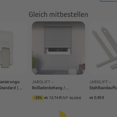
Gleich mitbestellen
anierungs-
JAROLIFT –
JAROLIFT –
Standard |
Rollladenbehang /
Stahlbandaufh
3 mm Gurtbreite
Rollladenpanzer nach Maß
Sicherungsfede
-25%
ab 12,74 €
ab 0,99 €
UVP
16,99 €
Schwalbensch
nach Wahl)