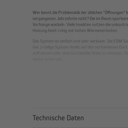
Wer kennt die Problematik der üblichen "Öffnungen" b
vergangenen Jahrzehnte nicht? Die im Raum spürbare
Vorhänge wackeln. Viele Insekten nutzen die unkontro
Heizung heizt ruhig mit hohen Wärmeverlusten.
Das System ist einfach und sehr wirksam. Die ESM-S
das 2-teilige System direkt auf den vorhandenen Gur
auftrennen oder vom Gurtwickler lösen zu müssen. (Se
weiter unten an).
Die Vorteile liegen auf der Ha
Problemlose Montage, einfach aufschrauben
Kein Entfernen des Gurtes notwendig
Mit einem 8 mm Überbau
Mit doppelter Bürsten-Dichtung
Technische Daten
Mit Gummidichtung und Bürste