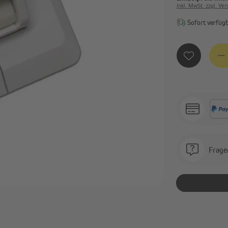
Inkl. MwSt. zzgl. Ve
Alle anzeigen
Sofort verfügba
avillons & Zelte
Sichtschutz
Produ
Faltpavillons und Steckpavillons
Balkonbespannungen
Heizstrahler
Sichtschutzmatten
Pavillon Zubehör & Ersatzteile
Sichtschutzstreifen
Alle anzeigen
Frage