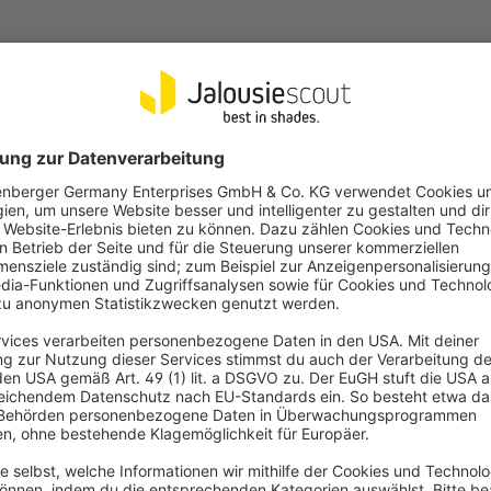
am meisten Gurt aufwickeln?
plett aufgewickelt.
auselektronik (230V / 50Hz) angeschlossen werden?
Mehr Fragen