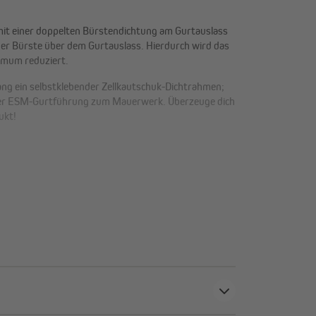
mit einer doppelten Bürstendichtung am Gurtauslass
er Bürste über dem Gurtauslass. Hierdurch wird das
nimum reduziert.
ang ein selbstklebender Zellkautschuk-Dichtrahmen;
 der ESM-Gurtführung zum Mauerwerk. Überzeuge dich
ukt!