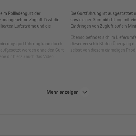
eim Rollladengurt der
Die Gurtführung ist ausgestattet 
 unangenehme Zugluft lässt die
sowie einer Gummidichtung mit ein
llierten Luftströme und die
Eindringen von Zugluft auf ein Mi
Ebenso befindet sich im Lieferumf
anierungsgurtführung kann durch
dieser verschließt den Übergang
t aufgesetzt werden ohne den Gurt
selbst von diesem einmaligen Prod
he dir hierzu auch das Video
nd:
Mehr anzeigen