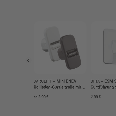
Gurtführung
steneinsatz
ahl)
Mini ENEV
ESM S
JAROLIFT –
DIHA –
Rollladen-Gurtleitrolle mit
Gurtführung 
Bürstendichtung (Typ nach
weiß / für 2
ab 3,99 €
7,99 €
Wahl)
/ 1-teilig