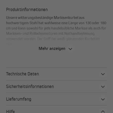
Produktinformationen
Unsere witterungsbeständige Markisenkurbel aus
hochwertigem Stahl hat wahlweise eine Länge von 130 oder 180
cm und kann sowohl für jede handelsübliche Markise als auch für
Markisen- und Rollladenmotoren mit Nothandbedienung
verwendet werden. Der Griff der weiß-glänzenden Kurbel ist
starr.
Mehr anzeigen
Produkthighlights
130 cm oder 180 cm Länge
Technische Daten
zur mechanischen Bedienung für Markisen (mit Öse)
geeignet
Sicherheitsinformationen
auch geeignet für Markisen-/Rollladenmotoren mit
Nothandkurbel-Öse
Lieferumfang
aus hochwertigem Stahl
mit starrem Kunststoffgriff
Hilfe