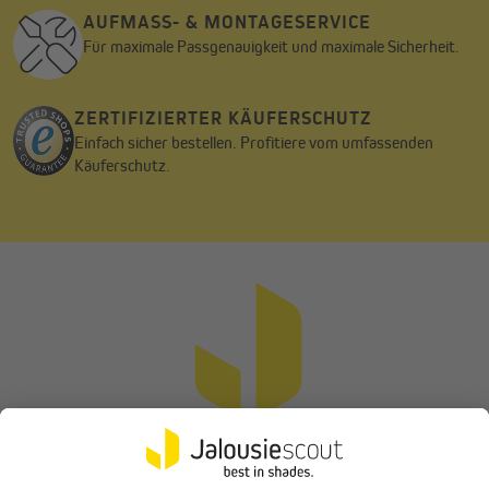
AUFMASS- & MONTAGESERVICE
Für maximale Passgenauigkeit und maximale Sicherheit.
ZERTIFIZIERTER KÄUFERSCHUTZ
Einfach sicher bestellen. Profitiere vom umfassenden
Käuferschutz.