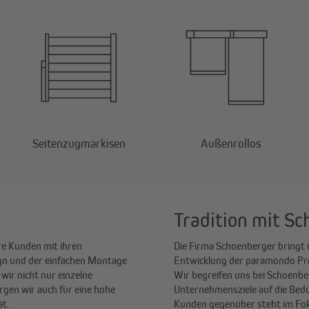
Seitenzugmarkisen
Außenrollos
Tradition mit S
e Kunden mit ihren
Die Firma Schoenberger bringt 
gn und der einfachen Montage.
Entwicklung der paramondo Prod
wir nicht nur einzelne
Wir begreifen uns bei Schoenb
en wir auch für eine hohe
Unternehmensziele auf die Bed
ät.
Kunden gegenüber steht im Foku