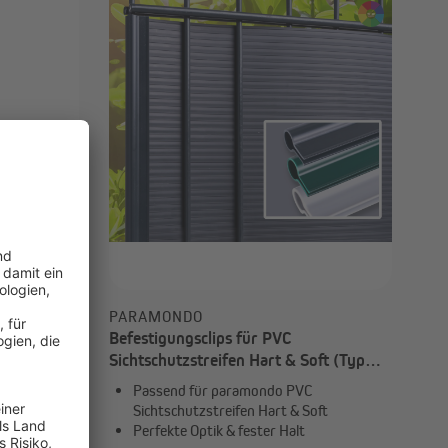
PARAMONDO
 (Typ nach
Befestigungsclips für PVC
Sichtschutzstreifen Hart & Soft (Typ
nach Wahl)
ärkungen
Passend für paramondo PVC
nsatz
Sichtschutzstreifen Hart & Soft
Perfekte Optik & fester Halt