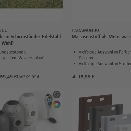
NDO
PARAMONDO
hirm Schirmständer Edelstahl
Markisenstoff als Meterwar
h Wahl)
ungsbeständig
Vielfältige Auswahl an Farbe
tegriertem Wasserablauf
Designs
Vielfältige Auswahl an Stoffe
 59,49 €
ab 15,99 €
UVP
69,99 €