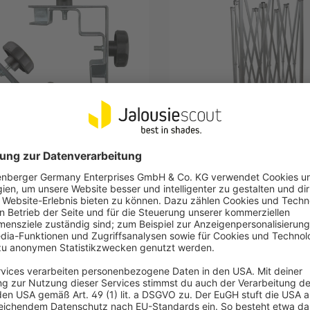
NDO
PARAMONDO
g für Faltpavillon PRO /
Gestell für Faltpavillon PRO
Plus (Typ nach Wahl)
Wahl)
igungsklemmen zum Fixieren an
Mehr Stabilität durch Verst
ltbeinen
Bewährt sich im täglichen Ei
ätzlichen Stabilisierung