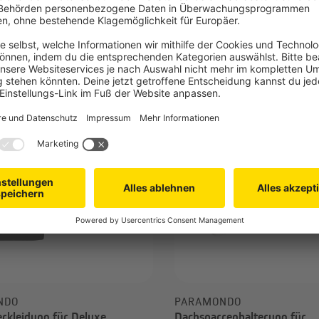
 4,99 €
-25%
ab 487,49 €
UVP
6,99 €
UVP
649,9
NDO
PARAMONDO
rkleidung für Deluxe
Dachsparrenhalterung für