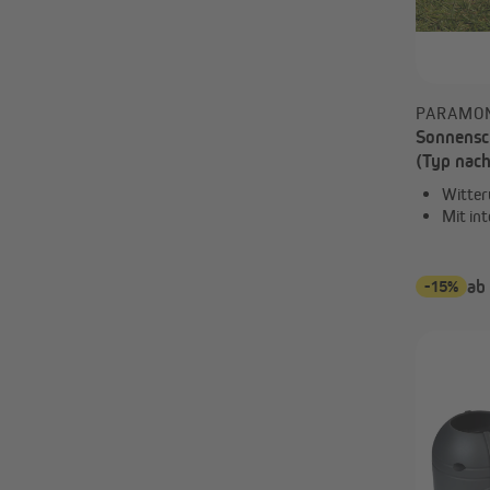
295 cm
300 cm
345 cm
350 cm
PARAMO
395 cm
Sonnensc
4,75 cm
(Typ nac
40 cm
Witter
400 cm
Mit in
445 cm
450 cm
495 cm
-15%
ab
500 cm
54 cm
63 cm