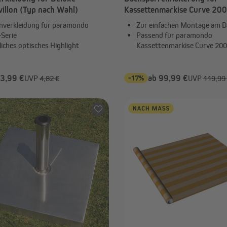
illon (Typ nach Wahl)
Kassettenmarkise Curve 200
nach Wahl)
nverkleidung für paramondo
Zur einfachen Montage am D
-Serie
Passend für paramondo
iches optisches Highlight
Kassettenmarkise Curve 20
 3,99 €
-17%
ab 99,99 €
UVP
4,82 €
UVP
119,99