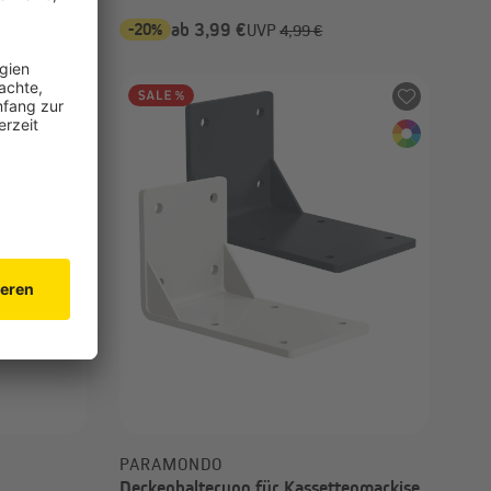
-20%
ab 3,99 €
9 €
UVP
4,99 €
PARAMONDO
Deckenhalterung für Kassettenmarkise