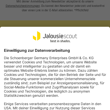
Mit deiner Anmeldung zum Newsletter akzeptierst du unsere
Datenschutzbestimmungen
. Du kannst den Newsletter jederzeit und kostenfrei
über einen Link in der E-Mail abbestellen. *Pflichtfeld
MASSANFERTIGUNG
Wir fertigen exakt nach deinen Wunschvorgaben.
KUNDEN VERTRAUEN UNS
Jalousiescout hat bereits über
5 Millionen Haushalte
ausgestattet.
AUFMASS- & MONTAGESERVICE
Für maximale Passgenauigkeit und maximale Sicherheit.
ZERTIFIZIERTER KÄUFERSCHUTZ
Einfach sicher bestellen. Profitiere vom umfassenden