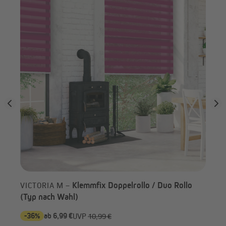
nac
Rollo im Detail
Klemmfix Doppelrollo / Duo Rollo
VICTORIA M –
(Typ nach Wahl)
-36%
ab 6,99 €
-2
UVP
10,99 €