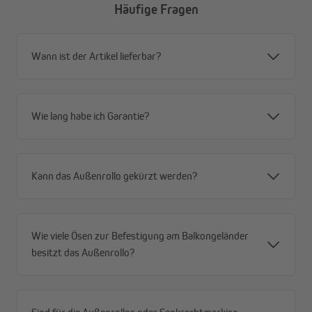
Häufige Fragen
Alle Vorteile im Überblick
Wann ist der Artikel lieferbar?
Privatsphäre mit Durchblick – tagsüber von außen
blickdicht, von innen Durchsicht nach draußen
Windstabil durch offene Gewebestruktur – weniger
Angriffsfläche, mehr Stabilität
Wie lang habe ich Garantie?
Robustes Premium-HDPE-Gewebe (180 g/m²) –
reißfest, formstabil, für dauerhaften Außeneinsatz
Schnelltrocknend und wetterfest – immer
Kann das Außenrollo gekürzt werden?
einsatzbereit, auch nach Regen
Effektiver Sonnenschutz (80–85 %) – spürbar
weniger Hitze
Hoher UV-Schutz (90 %) und UPF 50+ – zuverlässiger
Wie viele Ösen zur Befestigung am Balkongeländer
Schutz vor schädlicher Strahlung
besitzt das Außenrollo?
Flexible Montage – Decken- oder Wandmontage
möglich
Rostfreies Aluminium-Gestell – stabil, langlebig und
wartungsarm