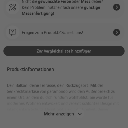
Nicht die
gewünschte Farbe
oder
Mass
dabei?
Kein Problem, nutz' einfach unsere
günstige
Massanfertigung!
Fragen zum Produkt? Schreib uns!
Zur Vergleichsliste hinzufügen
Produktinformationen
Dein Balkon, deine Terrasse, dein Rückzugsort: Mit der
Senkrechtmarkise von paramondo wird dein Außenbereich zu
einem Ort, an dem du dich rundum wohlfühlst. Sie wurde für
modernes Wohnen entwickelt und vereint schlichtes Design mit
intelligentem Schutz. Damit gibt sie dir die Freiheit, deinen
Mehr anzeigen
Außenbereich ganz nach deinen Vorstellungen zu gestalten. Wie
alle unsere Produkte fertigen wir sie mit handwerklicher Sorgfalt
und echter Liebe zum Detail.