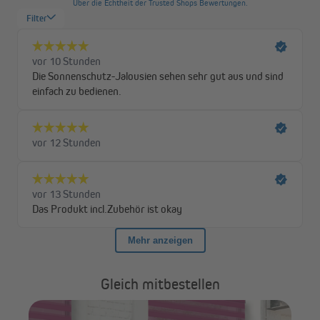
warten musst.
Gleich mitbestellen
ach
VI