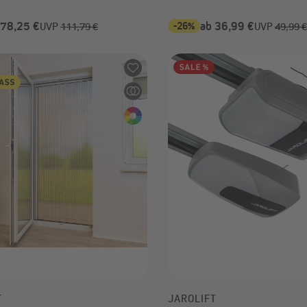
 78,25 €
-26%
ab 36,99 €
UVP
111,79 €
UVP
49,99 €
T
JAROLIFT