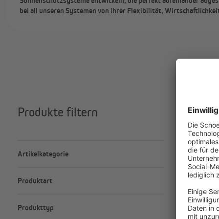
Sonnenschutzsysteme entwickeln, die perfekt aufeinander abgest
bei all unseren Systemen von ihrer Flexibilität, Wirtschaftlichke
Produkte filtern
240 Produ
Artikelkategorie
Abdeckplanen / Gewebeplanen
Produktart
Balkonbespannungen
Balkonbespannungen-Zubehör
Maßanfertigung
Dämmung
Produkttyp
Standardgrößen
Elektronik