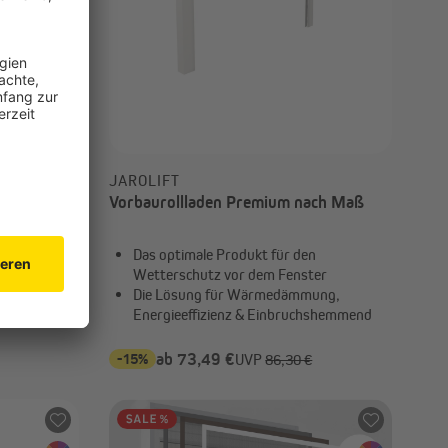
JAROLIFT
ach Wahl)
Vorbaurollladen Premium nach Maß
Das optimale Produkt für den
Wetterschutz vor dem Fenster
zyklen
Die Lösung für Wärmedämmung,
Energieeffizienz & Einbruchshemmend
-15%
ab 73,49 €
UVP
86,30 €