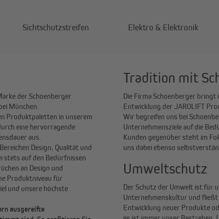
Sichtschutzstreifen
Elektro & Elektronik
Tradition mit S
Marke der Schoenberger
Die Firma Schoenberger bringt 
 bei München.
Entwicklung der JAROLIFT Produ
ten Produktpaletten in unserem
Wir begreifen uns bei Schoenb
durch eine hervorragende
Unternehmensziele auf die Bed
bensdauer aus.
Kunden gegenüber steht im Foku
Bereichen Design, Qualität und
uns dabei ebenso selbstverständ
ei stets auf den Bedürfnissen
Umweltschutz
rüchen an Design und
che Produktniveau für
Der Schutz der Umwelt ist für u
iel und unsere höchste
Unternehmenskultur und fließt i
Entwicklung neuer Produkte ode
ern ausgereifte
es ist immer unser Bestreben, 