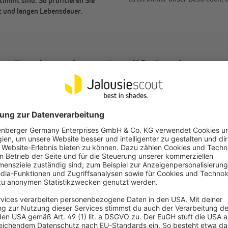
immt sind. So profitieren Sie
it und langen Lebensdauer.
Das komplette Jarolift Sortiment
kte