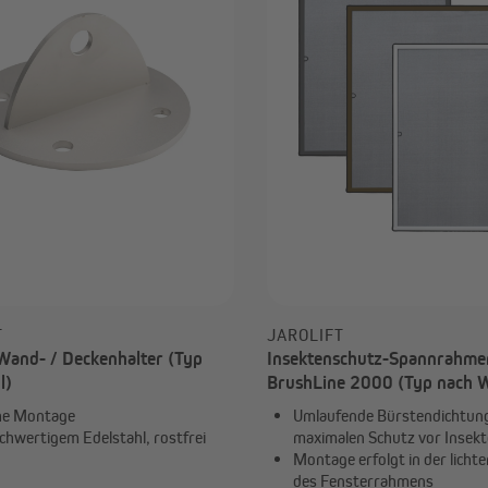
T
JAROLIFT
Wand- / Deckenhalter (Typ
Insektenschutz-Spannrahme
l)
BrushLine 2000 (Typ nach 
he Montage
Umlaufende Bürstendichtung
chwertigem Edelstahl, rostfrei
maximalen Schutz vor Insek
Montage erfolgt in der licht
des Fensterrahmens