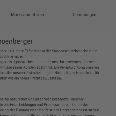
Markisenmotoren
Dämmungen
choenberger
über 140 Jahre Erfahrung in der Sonnenschutzbranche in die
ktlinie mit ein.
erger als dynamisches und modernes Unternehmen, das seine
ürfnisse seiner Kunden abstimmt. Die Verantwortung unseren
s aller unserer Entscheidungen. Nachhaltiges Handeln ist für
lich wie ein hohes Pflichtbewusstsein.
ns ein natürlicher und integraler Bestandteil unserer
n alle Entscheidungen und Prozesse mit ein. Ob bei der
r bei der Planung einer langfristigen Unternehmensstrategie –
Umweltschutz und Wirtschaftlichkeit in Einklang zu bringen.