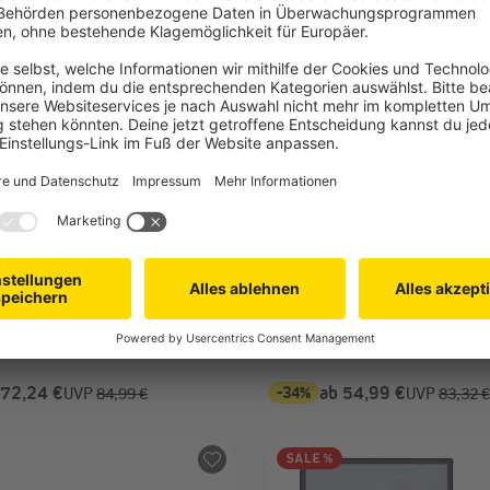
T
JAROLIFT
achtabdeckung nach Maß
Rollladenmotor TDEP (Typ n
etergenau nach deinen Angaben
Antrieb mit elektronischer
gt
Endabschaltung
ise aus Aluminium oder Edelstahl
Auf über 15.000 Bewegungs
gt
getestet, 7 Jahre Garantie
 72,24 €
-34%
ab 54,99 €
UVP
84,99 €
UVP
83,32 €