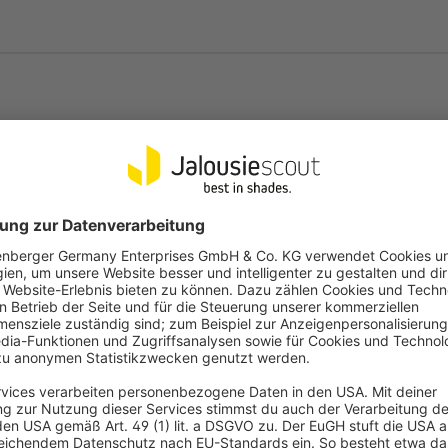
Modellvarianten
Je nach Handsender kannst du ein
Varianten TDRC 04, TDRC 08, TDRC
Gruppenmodus , über welchen sic
gleichzeitig herunter- oder herauf
Der 4-Kanal Timer (Modell TDRCT 04
Häufige Fragen
mit welcher bis zu vier Empfänge
kann entweder ein bestimmter Woc
AB) oder aber eines von drei Wo
9:00 AUF - 21:30 AB).
Die Zeitsteuerung kann für jeden 
Informationen zu den weiteren Fu
einzelnen Bedienungsanleitungen