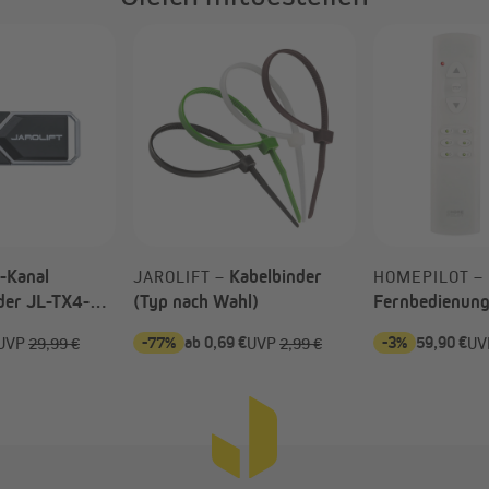
-Kanal
Kabelbinder
JAROLIFT –
HOMEPILOT –
der JL-TX4-JL
(Typ nach Wahl)
Fernbedienung
rantrieb JL
Gruppen
-77%
ab 0,69 €
-3%
59,90 €
UVP
29,99 €
UVP
2,99 €
UV