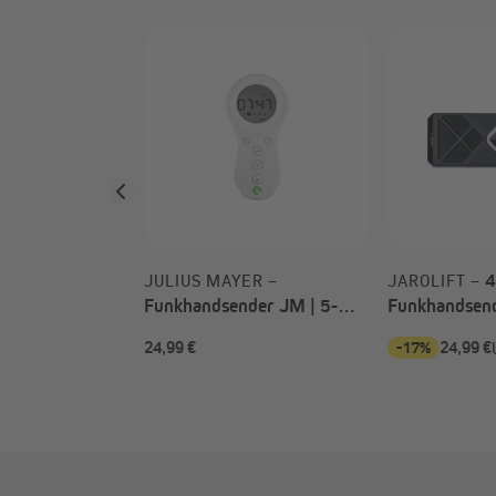
Dreibeinständer
strahler
4
JULIUS MAYER –
JAROLIFT –
Funkhandsender JM | 5-
Funkhandsen
Kanal mit Timer JMHST-5 /
für Garagento
24,99 €
-17%
24,99 €
weiß