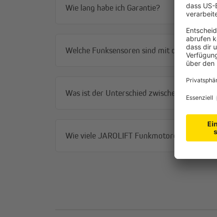
Wie lang habe ich Garantie?
Rollläden nachrüsten
Du möchtest Rollläden mit Funk nachrüsten? Dann find
Welche Funksensoren sind mit dem JAROLI
Heim.
Was ist der Unterschied zwischen einen J
Wie viele JAROLIFT Funkmotoren / Funkem
JAROLIFT 1-Kanal
JAROLIFT 1-Kanal Fun
Funkempfänger TDRRUP
Lichtschalter TDRRUP-
Unterputz
Unterputz