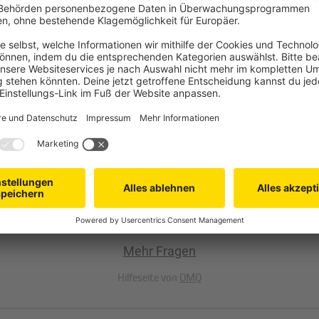
est du hier genau das Richtige. Mit den TDRR Empfängern holst du dir d
FT Funksystem kompatibel?
AROLIFT Empfänger und einem JAROLIFT Sender?
JA
Dop
pfänger können mit einem JAROLIFT Handsender gesteuert we
k-
JAROLIFT Funkempfänger
JAROLIFT Funkempfänger
Mehr Fragen
L
Aufputz TDRR 01
Einfachtaster TDRR 01W
Hilfeseite von
OMQ