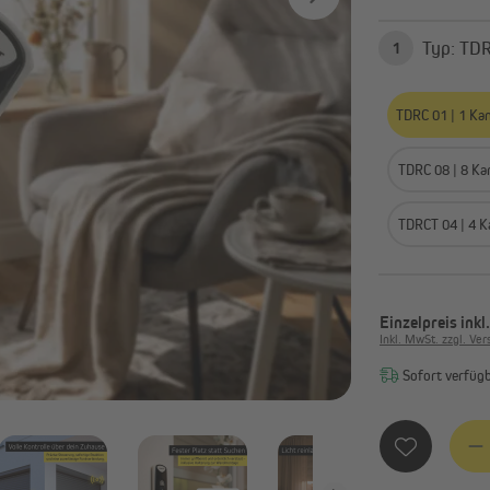
Smart Home Aktoren &
Zeitschaltuhren
Sensoren
Typ:
1
Alle anzeigen
TDRC 01 | 1 Ka
TDRC 08 | 8 Ka
TDRCT 04 | 4 K
Einzelpreis
inkl
Inkl. MwSt. zzgl. Ve
Sofort verfügba
Produ