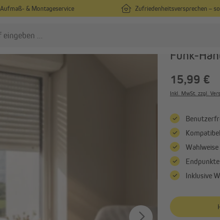
Aufmaß- & Montageservice
Zufriedenheitsversprechen – s
/
 Funk
Funksteuerung & -bedienung
JAROLIFT
Funk-Han
15,99 €
ollladenmotoren
Gurtwickler
Rohrmotoren
Elektrische Gurtwickler
Inkl. MwSt. zzgl. Ve
Rohrmotoren mit elektronischer
Mechanische Gurtwickler
Endabschaltung
Benutzerfre
Aufputz-Gurtwickler
Rohrmotoren mit mechanischer
Kompatibel
Alle anzeigen
Endabschaltung
Wahlweise 1
Alle anzeigen
Endpunktei
Inklusive 
mart Home
Elektronik & Funk
Smart Home von Jalousiescout
Funksteuerung & -bedien
Smart Home von Homepilot
Elektroinstallation