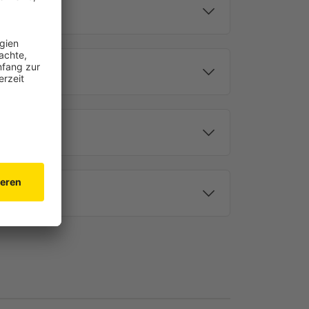
ie komfortable Bedienung der Rollläden auch in dein
ROLIFT Funkempfänger
peltaster TDRR 02W
rden?
JAROLIFT Sevenlogic
Comfort Funk TDRRT 01W