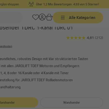
orglos shoppen
Über 1,2 Mio Bewertungen. 4,93 von 5 Sternen!
Alle Kategorien
Art.-Nr.:
10050219
dsender TDRC
1-Kanal TDRC 01
Zeitschaltuhren
Kabelgebundene
rsandkosten
Zeitschaltuhren mit
Funkempfänger
undliches, robustes Design mit klar strukturierten Tasten
Funk Zeitschaltuhren
 mit allen JAROLIFT TDEF Motoren und Empfängern
Zeitschaltuhr Zubehör
, 4, 8 oder 16 Kanäle oder 4 Kanäle mit Timer
nstellung für JAROLIFT TDEF Rollladenmotoren
Wandhalterung
Garagentorantriebe
ung
Garagentorantrieb Zubehör
Handsender
Wandsender