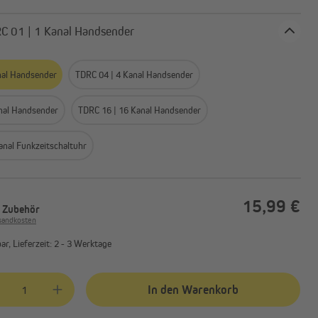
 TDRC 01 | 1 Kanal Handsender
nal Handsender
TDRC 04 | 4 Kanal Handsender
nal Handsender
TDRC 16 | 16 Kanal Handsender
anal Funkzeitschaltuhr
15,99 €
. Zubehör
rsandkosten
r, Lieferzeit: 2 - 3 Werktage
kt Anzahl: Gib den gewünschten Wert ein oder benutze die Schaltflächen
In den Warenkorb