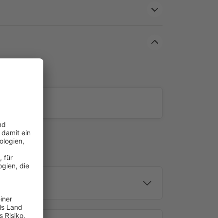
en oder mehrere Motoren einzeln ansteuern. Die
 16 und TDRCT 04 verfügen weiterhin über einen
h alle eingelernten Motoren oder Empfänger
fahren lassen.
) besitzt zusätzlich eine integrierte Zeitsteuerung,
r oder Funkmotoren bedient werden können. Hierbei
hentag eingelernt (bspw. Dienstag 8:00 AUF - 19:00
chenschemen gewählt werden (bspw. Montag - Freitag
Kanal bzw. Motor separat aktiviert werden.
nktionen und Einstellmöglichkeiten kannst du den
 entnehmen.