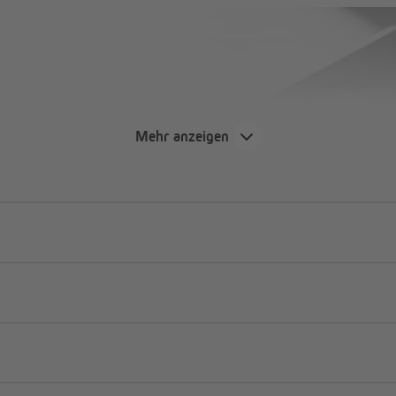
Mehr anzeigen
berblick
oder dem 4-Kanal Timer
die Anzahl der Motoren bzw.
t werden können.
ehrere Motoren bzw.