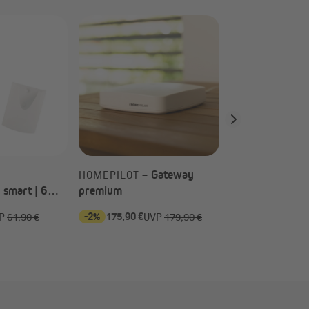
JAROLIFT –
Expanderschlin
Kunststoffhaken
weiß
Gateway
HOMEPILOT –
 smart | 6
premium
-2%
175,90 €
-40%
1,79 €
P
61,90 €
UVP
179,90 €
UV