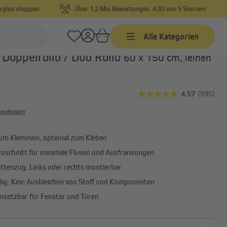
orglos shoppen
Über 1,2 Mio Bewertungen. 4,93 von 5 Sternen!
Alle Kategorien
Art.-Nr.:
80104816
Doppelrollo / Duo Rollo
60 x 150 cm, leinen
Jalousien
Jalousien nach Maß
Jalousien in Standardgrößen
rsandkosten
Alu-Jalousien
um Klemmen, optional zum Kleben
Alle anzeigen
lzuschnitt für minimale Flusen und Ausfransungen
ettenzug: Links oder rechts montierbar
ig: Kein Ausbleichen von Stoff und Komponenten
einsetzbar für Fenster und Türen