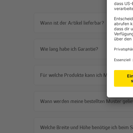
Wann ist der Artikel lieferbar?
Wie lang habe ich Garantie?
Für welche Produkte kann ich Muster bestel
Wann werden meine bestellten Muster gelie
Welche Breite und Höhe benötige ich beim 