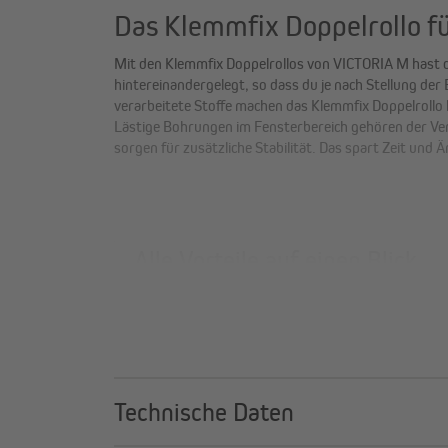
Das Klemmfix Doppelrollo f
Mit den Klemmfix Doppelrollos von VICTORIA M hast du 
hintereinandergelegt, so dass du je nach Stellung der
verarbeitete Stoffe machen das Klemmfix Doppelrollo 
Lästige Bohrungen im Fensterbereich gehören der Ver
sorgen für zusätzliche Stabilität. Das spart Zeit un
Alle Vorteile auf einen Blick
langlebige Qualitätsstoffe, saubere Verarbeit
Ultraschall verhindert Flusenbildung und Ab
nach langem Gebrauch. Unsere Stoffe sind UV-s
zu vermeiden.
ohne Bohren für viele Fenster geeignet:
Unser
Technische Daten
du mit Klemmhaltern für Standardfenster (14
Optional kannst du Halter für Fenster mit dic