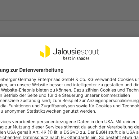
et:
Die Stoffe sind zu 100% aus
 pflegeleicht. Setze unsere
 sind feuchtraumgeeignet.
fil und der Beschwerungsstab
xierst du die Zugschnur und