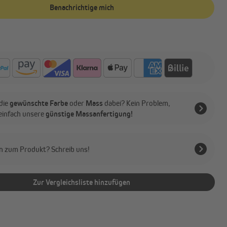
Benachrichtige mich
die
gewünschte Farbe
oder
Mass
dabei? Kein Problem,
 einfach unsere
günstige Massanfertigung!
n zum Produkt? Schreib uns!
Zur Vergleichsliste hinzufügen