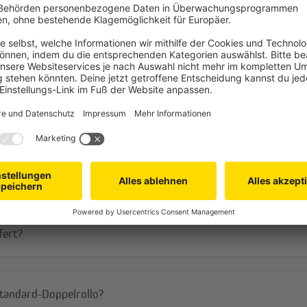
Häufige Fragen
len?
fert?
Standard-Doppelrollo?