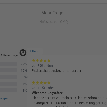
Mehr Fragen
Hilfeseite von
OMQ
mtbreite des Klemmfix
off selbst ist etwa 3 cm schmaler.
ensterflügels. Sollte dein
ir dir, die nächstgrößere Höhe
er Stoff komplett abrollt – das
 löst. Trotz sorgfältiger
egt das Gewebe des Produktes