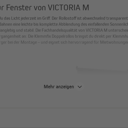
ür Fenster von VICTORIA M
das Licht jederzeit im Griff. Der Rollostoff ist abwechselnd transparen
 Bahnen eine leichte bis komplette Abblendung des einfallenden Sonnenli
langlebig und stabil. Die Fachhandelsqualität von VICTORIA M untersch
gangenheit an: Die Klemmfix Doppelrollos bringst du direkt per Klemmha
d Ärger bei der Montage – und eignet sich hervorragend für Mietwohnunge
ung:
Der Stoffzuschnitt per
Mehr anzeigen
nutzungserscheinungen auch
tabil, um schnelles Ausblassen
 Klemmfix Doppelrollo erhältst
-17 mm Fensterflügelstärke).
keren Fensterflügeln (15-23 mm