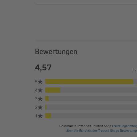
Bewertungen
Die richtige Größe finden
Die bei der Bestellung angegebene Breite ist die Gesa
Doppelrollos, das sogenannte Trägeraußenmaß. Der St
Für die Bestellhöhe miss bitte die Gesamthöhe deines F
Rahmen eine Höhe von 150 cm aufweisen, empfehlen w
(230 cm) auszuwählen. Dadurch verhinderst du, dass d
könnte nämlich dazu führen, dass er sich von der Welle
Produktion und ständiger Qualitätskontrolle unterli