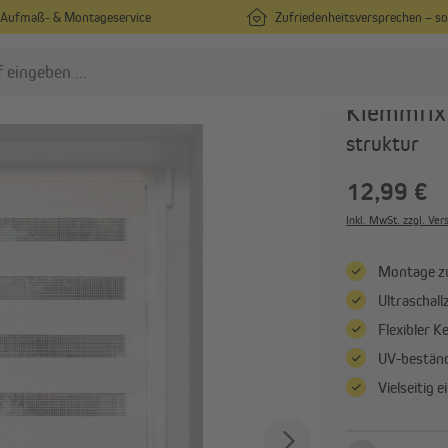
Aufmaß- & Montageservice
Zufriedenheitsversprechen – s
VICTORIA M
Klemmfix 
struktur
lissees
Rollos
Plissees nach Maß
Rollos nach Maß
12,99 €
Plissees in Standardgrößen
Rollos in Standardgrößen
Inkl. MwSt. zzgl. Ve
Plissees ohne Bohren
Rollos ohne Bohren
Montage z
Alle anzeigen
Alle anzeigen
Ultraschal
Flexibler K
ardinen & Vorhänge
UV-beständ
Vorhänge nach Maß
Vielseitig 
Vorhänge in Standardgrößen
Gardinenstangen & Zubehör