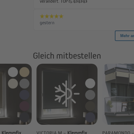
nge der Stoffbahn. Diese stellen
Gleich mitbestellen
 individuell maßgefertigte Rollos, die genau auf deine Bedürfnisse zugesc
Klemmfix
Klemmfix
–
VICTORIA M –
PARAMONDO 