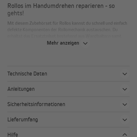
Rollos im Handumdrehen reparieren - so
gehts!
Mit diesem Zubehörset für Rollos kannst du schnell und einfach
defekte Komponenten der Rollomechanik austauschen. Du
erhältst das Ersatzteilset bestehend aus Wandhaltern samt
Befestigunsgsmaterialien, einem Kettenzuggetriebe mit
Mehr anzeigen
kürzbaren 200 cm (montiert 100 cm) oder 600 cm (montiert 300
cm) langen Kettenzug sowie einer Kindersicherung.
Technische Daten
Das Zubehörset im Detail
Anleitungen
Kettenzuggetriebe und Walzenkapsel
Design-Abdeckkappen in weiß
Sicherheitsinformationen
200 cm (montiert 100 cm) oder 600 cm (montiert 300
cm) Kettenzug für alle Rollogrößen geeignet
Lieferumfang
dank Kettenverbinder einfach zu kürzen
inklusive Kindersicherung
Hilfe