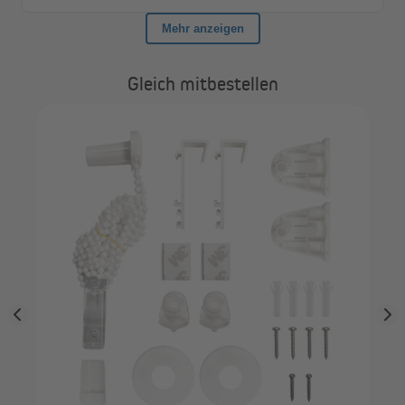
Gleich mitbestellen
VI
k,
Sta