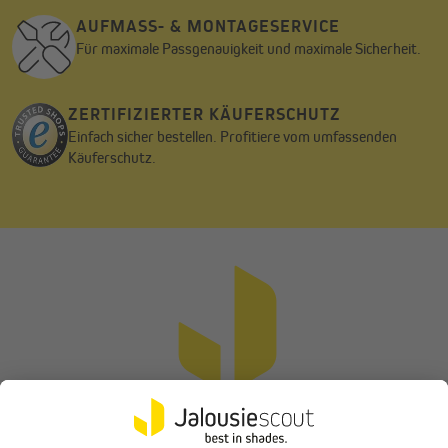
AUFMASS- & MONTAGESERVICE
Für maximale Passgenauigkeit und maximale Sicherheit.
ZERTIFIZIERTER KÄUFERSCHUTZ
Einfach sicher bestellen. Profitiere vom umfassenden
Käuferschutz.