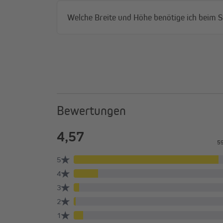
Welche Breite und Höhe benötige ich beim 
Bewertungen
Die richtige Größe finden
Die bei der Bestellung angegebene Breite ist die Gesa
Doppelrollos, das sogenannte Trägeraußenmaß. Der St
Für die Bestellhöhe miss bitte die Gesamthöhe deines F
Rahmen eine Höhe von 150 cm aufweisen, empfehlen w