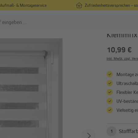
Aufmaß- & Montageservice
Zufriedenheitsversprechen – s
VICTORIA M
Klemmfix 
10,99 €
lissees
Rollos
Plissees nach Maß
Rollos nach Maß
Inkl. MwSt. zzgl. Ve
Plissees in Standardgrößen
Rollos in Standardgrößen
Montage z
Plissees ohne Bohren
Rollos ohne Bohren
Ultraschal
Alle anzeigen
Alle anzeigen
Flexibler K
UV-beständ
ardinen & Vorhänge
Vielseitig 
Vorhänge nach Maß
Vorhänge in Standardgrößen
Gardinenstangen & Zubehör
1