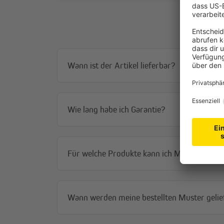
Wann ist der Artikel lieferbar?
Wie lang habe ich Garantie?
Für welche Produkte kann ich Muster bestel
Wann werden meine bestellten Muster gelie