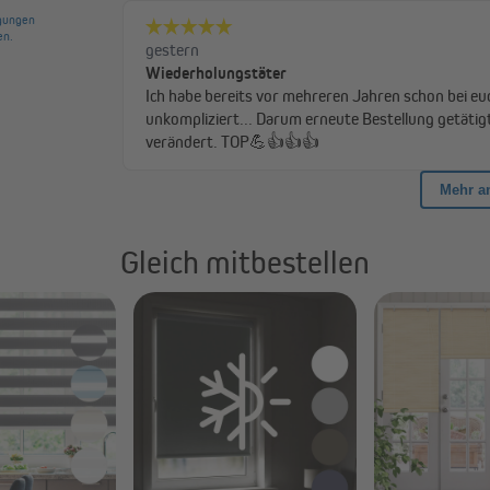
er Stoff komplett abrollt – das
 löst. Trotz sorgfältiger
egt das Gewebe des Produktes
nge der Stoffbahn. Diese stellen
Gleich mitbestellen
 individuell maßgefertigte Rollos, die genau auf deine Bedürfnisse zugesc