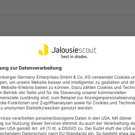
 Klemmfix Doppelrollo erhältst
-17 mm Fensterflügelstärke).
keren Fensterflügeln (15-23 mm
et:
Die Stoffe sind zu 100% aus
 pflegeleicht. Setze unsere
 sind feuchtraumgeeignet.
fil und der Beschwerungsstab
xierst du die Zugschnur und