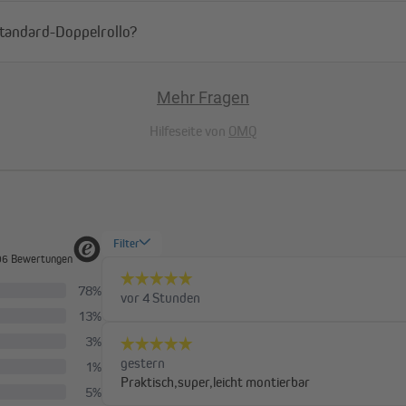
Standard-Doppelrollo?
Mehr Fragen
Hilfeseite von
OMQ
mtbreite des Klemmfix
off selbst ist etwa 3 cm schmaler.
ensterflügels. Sollte dein
ir dir, die nächstgrößere Höhe