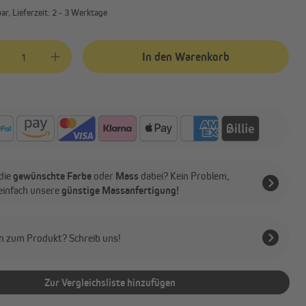
r, Lieferzeit: 2 - 3 Werktage
kt Anzahl: Gib den gewünschten Wert ein oder benutze die Schaltflächen
In den Warenkorb
die
gewünschte Farbe
oder
Mass
dabei? Kein Problem,
 einfach unsere
günstige Massanfertigung!
n zum Produkt? Schreib uns!
Zur Vergleichsliste hinzufügen