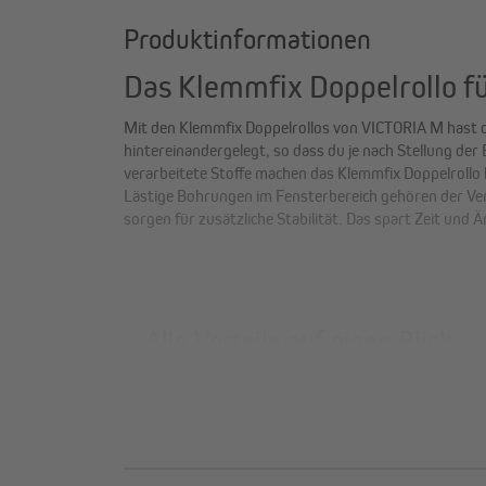
Produktinformationen
Das Klemmfix Doppelrollo f
Mit den Klemmfix Doppelrollos von VICTORIA M hast du 
hintereinandergelegt, so dass du je nach Stellung der
verarbeitete Stoffe machen das Klemmfix Doppelrollo 
Lästige Bohrungen im Fensterbereich gehören der Ver
sorgen für zusätzliche Stabilität. Das spart Zeit un
Alle Vorteile auf einen Blick
langlebige Qualitätsstoffe, saubere Verarbeit
Ultraschall verhindert Flusenbildung und Ab
nach langem Gebrauch. Unsere Stoffe sind UV-s
zu vermeiden.