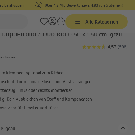
orglos shoppen
Über 1,2 Mio Bewertungen. 4,93 von 5 Sternen!
Alle Kategorien
Art.-Nr.:
80102002
Doppelrollo / Duo Rollo
50 x 150 cm, grau
Jalousien
Jalousien nach Maß
rsandkosten
Jalousien in Standardgrößen
um Klemmen, optional zum Kleben
Alu-Jalousien
lzuschnitt für minimale Flusen und Ausfransungen
Alle anzeigen
ettenzug: Links oder rechts montierbar
ig: Kein Ausbleichen von Stoff und Komponenten
einsetzbar für Fenster und Türen
Stofffarbe: grau