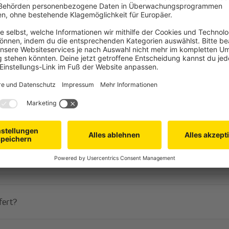
Häufige Fragen
len?
fert?