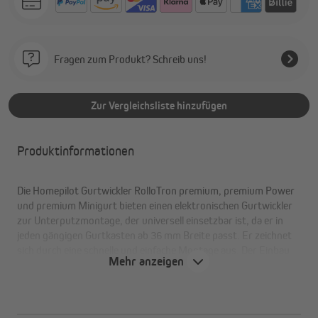
Fragen zum Produkt? Schreib uns!
Zur Vergleichsliste hinzufügen
Produktinformationen
Die Homepilot Gurtwickler RolloTron premium, premium Power
und premium Minigurt bieten einen elektronischen Gurtwickler
zur Unterputzmontage, der universell einsetzbar ist, da er in
jeden gängigen Gurtkasten ab 36 mm Breite passt. Er zeichnet
sich durch eine schnelle und einfache Montage aus. Der Einbau
Mehr anzeigen
und die Inbetriebnahme erfolgen in ca. 10 Minuten. Der Betrieb
erfolgt per Euro-Steckerverbindung an das 230V-Stromnetz.
Die schwenkbaren RolloTron Gurtwickler premium Aufputz und