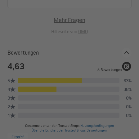
Mehr Fragen
Hilfeseite von
OMQ
Bewertungen
Wir benötigen deine Zustimmung, um den
YouTube Video-Service zu laden!
Wir verwenden einen Service eines Drittanbieters, um
Videoinhalte einzubetten. Dieser Service kann Daten zu
deinen Aktivitäten sammeln. Bitte lies die Details durch
und stimme der Nutzung des Service zu, um dieses Video
anzusehen.
Mehr Informationen
Akzeptieren