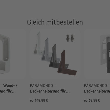
Gleich mitbestellen
Wand- /
 –
PARAMONDO –
PARAMONDO 
ung für
Deckenhalterung für
Deckenhalteru
kise Basic
Kassettenmarkise Aedis
Kassettenmark
ab 149,99 €
ab 59,99 €
ch Wahl)
2000 (Typ nach Wahl)
LED (Typ nach