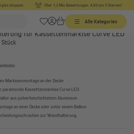
orglos shoppen
Über 1,2 Mio Bewertungen. 4,93 von 5 Sternen!
Alle Kategorien
Art.-Nr.:
1000028519
terung für Kassettenmarkise Curve LED
1 Stück
Markisen
Markisen nach Maß
Markisen in Standardgrößen
rsandkosten
Gelenkarmmarkisen
hen Markisenmontage an der Decke
Alle anzeigen
r paramondo Kassettenmarkise Curve LED
alter aus pulverbeschichtetem Aluminium
Montage an einer Decke oder unter einem Balkon
Sonnensegel
Verbindungsschrauben zur Wandhalterung
Sonnensegel
Befestigungsmaterial