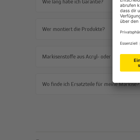
Wie lang habe ich Garantie?
Wer montiert die Produkte?
Markisenstoffe aus Acryl- oder Polyesterstof
Wo finde ich Ersatzteile für meine Markise?