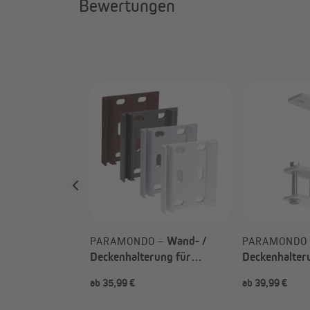
Bewertungen
 –
halterung für
rkise Curve
ach Wahl)
Wand- /
PARAMONDO –
PARAMONDO
Deckenhalterung für
Deckenhalter
Vollkassettenmarkise
Gelenkarmmar
99 €
ab 35,99 €
ab 39,99 €
UVP
119,99 €
Paramondo 3000 (Typ nach
2000 (Typ na
Wahl)