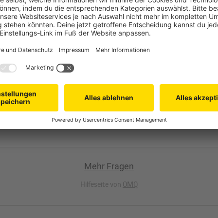
f - was ist besser?
Mehr Fragen
Hilfeseite von
OMQ