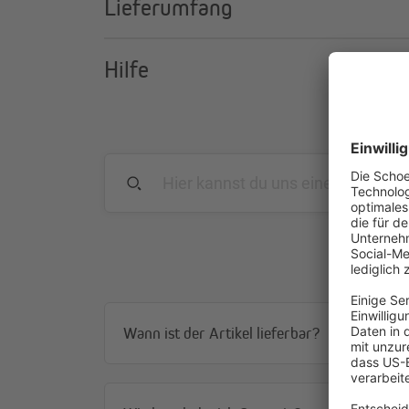
Lieferumfang
Hilfe
Wie viele Halterungen benötigst
In der Lieferung der Kassettenmarkise Curve LED war 
die Montage dieselbe Anzahl Deckenhalterungen.
Wann ist der Artikel lieferbar?