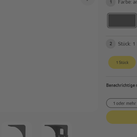
Far
1
Alle anzeigen
avillons & Zelte
Sichtschutz
Faltpavillons und Steckpavillons
Balkonbespannungen
Stü
2
Heizstrahler
Sichtschutzmatten
Pavillon Zubehör & Ersatzteile
Sichtschutzstreifen
Alle anzeigen
1 Stück
Benachrichtige 