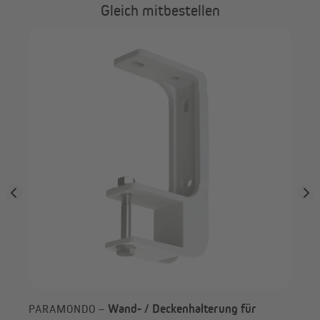
Gleich mitbestellen
PA
ahl)
Gel
Wand- / Deckenhalterung für
PARAMONDO –