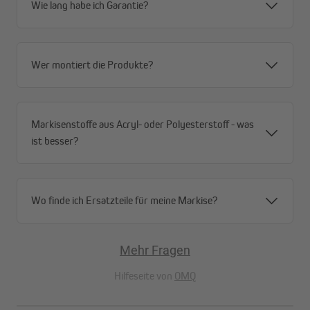
Wie lang habe ich Garantie?
Wer montiert die Produkte?
Markisenstoffe aus Acryl- oder Polyesterstoff - was
ist besser?
Wo finde ich Ersatzteile für meine Markise?
Bitte beachte:
Mehr Fragen
Hilfeseite von
OMQ
Für eine
Für eine
Für eine
Für eine
Für ei
Breite von
Breite von
Breite von
Breite von
Breite