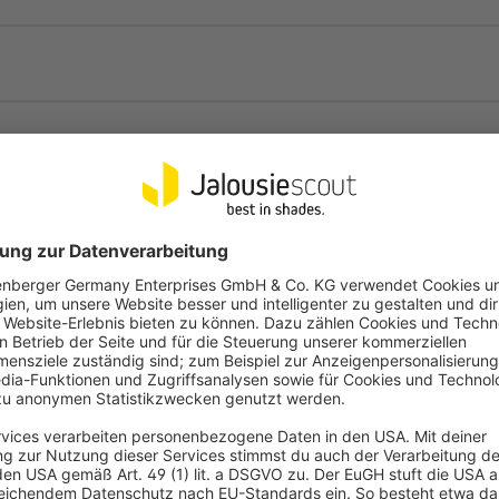
en Verdunkelung
en
is 25 mm Fensterrahmenstärke)
n 5 – 15 mm (optional
öglich (optional erhältlich)