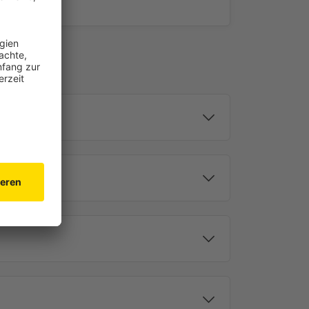
 oder verdunkelnde
ei der Herstellung vom Tenebra Thermorollo für einen
entschieden.
r weitere Vorteile. Neben den verdunkelnden verleiht
n, da im Sommer die Hitze abgewehrt wird und im
en entweichen kann. Beim Tenebra Verdunkelungsrollo
olyestergewebe verwendet, das auf der Rückseite
 derselben Farbe wie die Vorderseite hat.