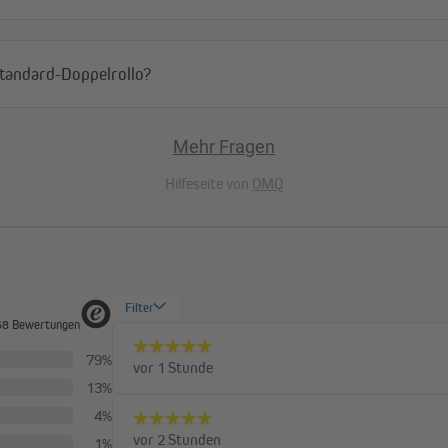
Standard-Doppelrollo?
litätskontrolle unterliegt das Stoffgewebe des Produktes Toleranzen von 
 cm empfehlen wir dir, die nächstgrößere Höhe (220 cm) auszuwählen. D
ren könnte, dass sich der Stoff von der Welle löst.
Mehr Fragen
Hilfeseite von
OMQ
Variable Bedienung 
Über ein Kettenzuggetriebe lässt s
Das leichtgängige Getriebe kann je
befestigt werden.