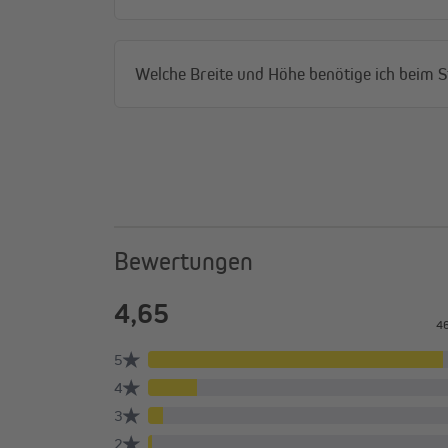
Welche Breite und Höhe benötige ich beim 
Trotz sorgfältiger Produktion und ständiger Qua
der Höhe. Bei einer Fensterrahmenhöhe von 160
Stoffes von der Welle, was ggf. nämlich dazu füh
Bewertungen