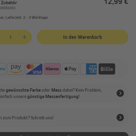
12,99 €
. Zubehör
rsandkosten
r, Lieferzeit: 2 - 3 Werktage
kt Anzahl: Gib den gewünschten Wert ein oder benutze die Schaltflächen
In den Warenkorb
die
gewünschte Farbe
oder
Mass
dabei? Kein Problem,
 einfach unsere
günstige Massanfertigung!
n zum Produkt? Schreib uns!