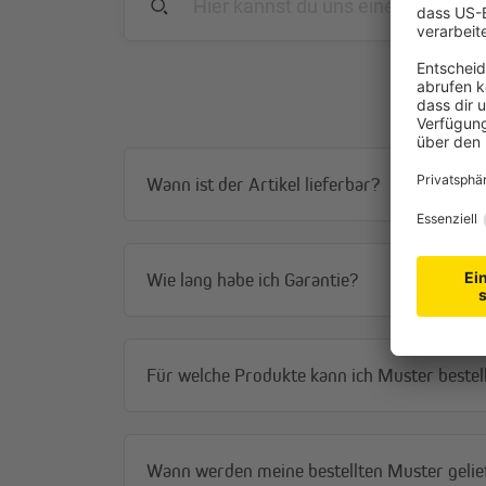
Wann ist der Artikel lieferbar?
Wie lang habe ich Garantie?
Für welche Produkte kann ich Muster bestel
Wann werden meine bestellten Muster gelie