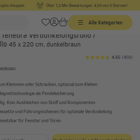
orglos shoppen
Über 1,2 Mio Bewertungen. 4,93 von 5 Sternen!
Alle Kategorien
Art.-Nr.:
1000005573
Tenebra Verdunkelungsrollo /
llo
45 x 220 cm, dunkelbraun
Jalousien
Jalousien nach Maß
Jalousien in Standardgrößen
rsandkosten
Alu-Jalousien
m Klemmen oder Schrauben, optional zum Kleben
Alle anzeigen
gnettechnologie als Pendelsicherung
ig: Kein Ausbleichen von Stoff und Komponenten
Kassette und Führungsschienen für optimale Verdunkelung
einsetzbar für Fenster und Türen