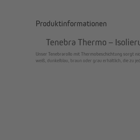
Produktinformationen
Tenebra Thermo – Isolier
Unser Tenebrarollo mit Thermobeschichtung sorgt nich
weiß, dunkelblau, braun oder grau erhältlich, die zu j
Deine Vorteile auf einen Blick:
Perfekt geeignet zur Verdunkelung von Schla
Thermobeschichtung für isolierende Wirkung, d