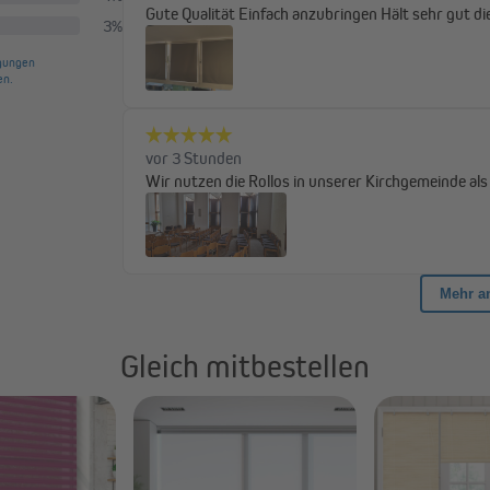
ollos, die Stoffbreite beträgt ca. 4 cm weniger. Unsere Maßanleitung info
Gleich mitbestellen
Anliegen. Um eine Verwicklung in der Zugkette zu vermeiden, sollte die S
nthalten.