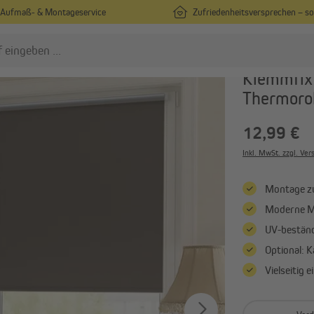
Aufmaß- & Montageservice
Zufriedenheitsversprechen – s
s
VICTORIA M
Klemmfix 
Thermoro
lissees
Rollos
12,99 €
Plissees nach Maß
Rollos nach Maß
Plissees in Standardgrößen
Rollos in Standardgrößen
Inkl. MwSt. zzgl. Ve
Plissees ohne Bohren
Rollos ohne Bohren
Montage zu
Alle anzeigen
Alle anzeigen
Moderne Ma
UV-beständ
ardinen & Vorhänge
Optional: 
Vorhänge nach Maß
Vielseitig 
Vorhänge in Standardgrößen
Gardinenstangen & Zubehör