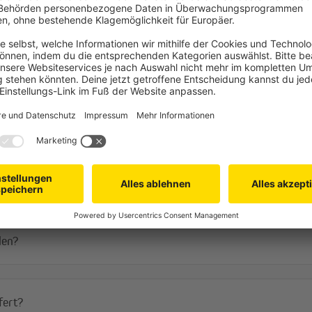
Verdunkelnde Stoffe
Häufige Fragen
Thermostoffe
Als Stoffmaterial haben wir uns b
silberbeschichteten Thermostoff 
Diese Silberbeschichtung bietet di
sie auch isolierende Eigenschafte
Winter die Wärme nicht nach auß
ohne Thermostoff haben wir ein P
eine verdunkelnde Beschichtung in
len?
fert?