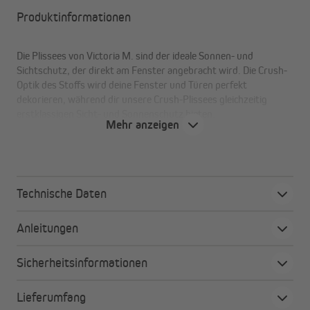
Produktinformationen
Die Plissees von Victoria M. sind der ideale Sonnen- und
Sichtschutz, der direkt am Fenster angebracht wird. Die Crush-
Optik des Stoffs wird deine Fenster und Türen perfekt
dekorieren, während dir unsere Crush-Plissees gleichzeitig
erstklassigen Sicht- und Sonnenschutz bieten.
Mehr anzeigen
Ihre Vorteile auf einen Blick
Hochwertiger Polyesterstoff in origineller Crush-
Technische Daten
Optik
Plissee kann auf beiden Seiten um bis zu 5 cm gekürzt
Anleitungen
werden
Einfache Montage in der Glasleiste
Sicherheitsinformationen
Pflegeleichter Plisseestoff, für Feuchträume geeignet
Bewegliche obere & untere Bedienleiste
Lieferumfang