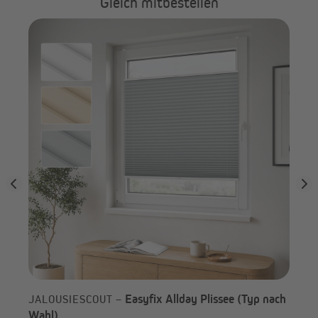
Gleich mitbestellen
ach
Easyfix Allday Plissee (Typ nach
JALOUSIESCOUT –
JA
Wahl)
Wa