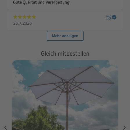
Gleich mitbestellen
JA
ba