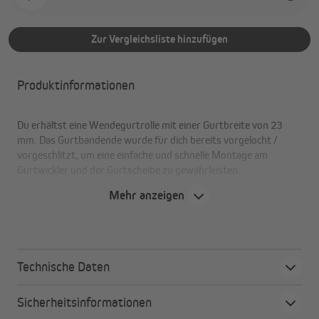
Zur Vergleichsliste hinzufügen
Produktinformationen
Du erhältst eine Wendegurtrolle mit einer Gurtbreite von 23
mm. Das Gurtbandende wurde für dich bereits vorgelocht /
vorgeschlitzt, um eine einfache und schnelle Montage am
Gurtwickler und der Gurtscheibe zu gewährleisten.
Mehr anzeigen
Die Vorteile im Überblick:
hohe Reißfestigkeit
Technische Daten
Schmutzunempfindlichkeit
Vergilbungsbeständigkeit
Sicherheitsinformationen
UV-Stabilität