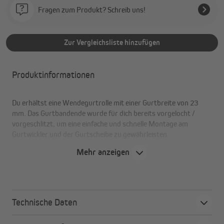
Fragen zum Produkt? Schreib uns!
Zur Vergleichsliste hinzufügen
Produktinformationen
Du erhältst eine Wendegurtrolle mit einer Gurtbreite von 23
mm. Das Gurtbandende wurde für dich bereits vorgelocht /
vorgeschlitzt, um eine einfache und schnelle Montage am
Gurtwickler und der Gurtscheibe zu gewährleisten.
Mehr anzeigen
Die Vorteile im Überblick:
hohe Reißfestigkeit
Technische Daten
Schmutzunempfindlichkeit
Vergilbungsbeständigkeit