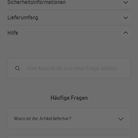
Sicherheitsinformationen
UV-Stabilität
beste Scheuerfestigkeit
Umweltverträglichkeit
Lieferumfang
optimales Wickelverhalten
abwaschbar
Hilfe
Häufige Fragen
Wann ist der Artikel lieferbar?