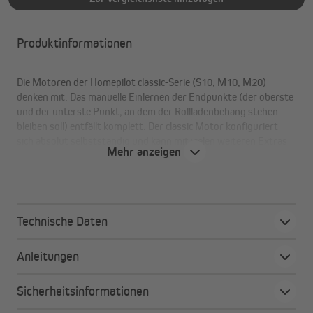
Produktinformationen
Die Motoren der Homepilot classic-Serie (S10, M10, M20)
denken mit. Das manuelle Einlernen der Endpunkte (der oberste
und der unterste Punkt, an dem der Rollladenbehang stehen
bleiben soll) entfällt komplett. Der classic Motor konfiguriert
sich absolut selbstständig und kann mit vielen weiteren Extras
Mehr anzeigen
und Vorteilen punkten.
Deine Vorteile auf einen Blick
Technische Daten
selbstlernende Endpunkteinstellung
Hinderniserkennung (inkl. Reversierung)
Anleitungen
Blockiererkennung (inkl. Reversierung)
Anschlusskabel mit 2,5 m ist im Lieferumfang
Sicherheitsinformationen
automatischer Behanglängen-Ausgleich, z. B. bei