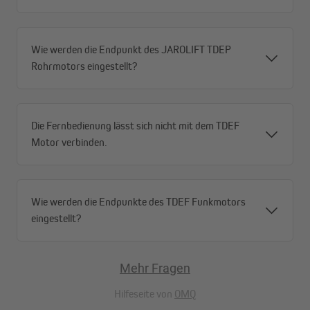
Wie werden die Endpunkt des JAROLIFT TDEP
Rohrmotors eingestellt?
Die Fernbedienung lässt sich nicht mit dem TDEF
Motor verbinden.
Rastbarer Universal-Motorkopf
Die Motoren der Homepilot classic Serie sind mit einem
rastbaren Universal-Motorkopf ausgestattet. Dies ermöglicht
Wie werden die Endpunkte des TDEF Funkmotors
eine Montage ganz ohne Werkzeug und gewährleistet
gleichzeitig eine hohe Kompatibilität mit anderen Systemen.
eingestellt?
Anschlusskabel
Mehr Fragen
Ein Kabel mit einer Länge von 2,5 m ist im Lieferumfang
Hilfeseite von
OMQ
enthalten.