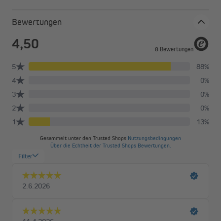
Hinderniserkennung
Bewertungen
Der Homepilot classic-Serie verfügt über eine
Hinderniserkennung. Das bedeutet, dass der Motor sofort
stoppt, wenn er auf ein Hindernis, zum Beispiel einen
Blumentopf, trifft und anschließend in die Gegenrichtung fährt.
So werden Beschädigungen verhindert und das nötige Maß an
Sicherheit ist gewährleistet. Denn selbstverständlich
funktioniert dieser Mechanismus auch bei Personen,
beispielsweise bei spielenden Kindern.
Blockiererkennung
Neben der Hinderniserkennung sind die classic Motoren auch
mit einer Blockiererkennung ausgestattet, die den Motor
speziell im Winter schützt. Er erkennt zum Beispiel
selbstständig, wann der Rollladenpanzer angefroren ist, und
stoppt sofort jeden Versuch, den Panzer zu bewegen. Dadurch
werden Schäden am Rollladenbehang und am Motor selbst
vermieden.