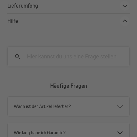
nachträglich eingebauter Fensterbank
Lieferumfang
automatisches Erkennen der Drehrichtung
mit integriertem Sanftanschlag
Hilfe
exaktes Erfassen der Position und Drehmoment-
Überwachung
rastbarer Universal-Motorkopf
auch parallel schaltbar
Häufige Fragen
Wann ist der Artikel lieferbar?
Wie lang habe ich Garantie?