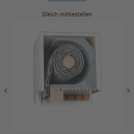
Gleich mitbestellen
)
JA
nac