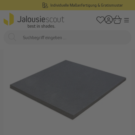
Individuelle Maßanfertigung & Gratismuster
alt springen
/
/
Startseite
Außenliegend
Rollladen
Rollladenkastendämmungen