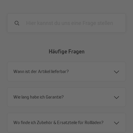
Die Vorteile im Überblick
geringer Wärmeverlust
erhöhter Schallschutz
reduzierter Schimmelbefall, an den Außenwänden
13 mm Materialstärke
leicht anzupassen
Häufige Fragen
spart Heizkosten
Wann ist der Artikel lieferbar?
Wie lang habe ich Garantie?
Wo finde ich Zubehör & Ersatzteile für Rollläden?