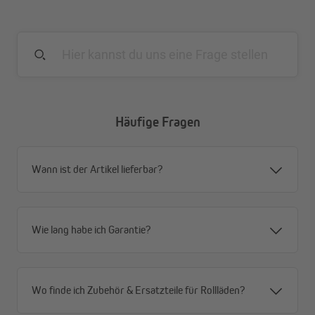
Alle Vorteile auf einen Blick
geringer Wärmeverlust
erhöhter Schallschutz
reduzierter Schimmelbefall an den Außenwänden
1000 x 500 mm Dämmmatte (zuschneidbar)
13 oder 25 mm Materialstärke
Häufige Fragen
leicht anzupassen
spart Heizkosten
Wann ist der Artikel lieferbar?
Wie lang habe ich Garantie?
Wo finde ich Zubehör & Ersatzteile für Rollläden?