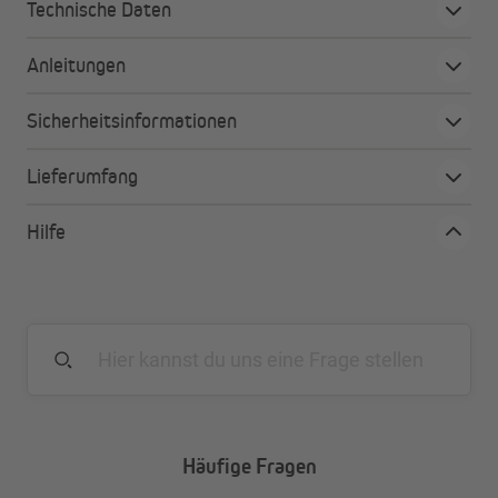
Technische Daten
Deine Vorteile auf einen Blick
Zusätzlicher Stauraum im Freien
Anleitungen
Ganzjährige Nutzung der Pergola
Rollladen mit robusten, langlebigen
Sicherheitsinformationen
Aluminiumlamellen
Bedienung: manuell (mit Griff), mit Kurbel (links oder
Lieferumfang
rechts) oder Funkmotor (mit Fernbedienung)
Inkl. Schloss zum Abschließen bei manueller
Hilfe
Bedienung
Häufige Fragen