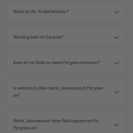
Wann ist der Artikel lieferbar?
Wie lang habe ich Garantie?
Kann ich ein Rollo an meine Pergola montieren?
Langlebige Aluminiumlamellen
In welchen Größen bietet Jalousiescout Pergolen
Der Aluminium-Rollladenpanzer besteht aus sehr stabilen,
an?
rollgeformten Aluminiumprofilen, die mit Polyurethan (PU)
ausgeschäumt sind. Die PU-Ausschäumung weist eine sehr hohe
Dichte auf. Dies verleiht dem Rollladenprofil eine hohe Steifigkeit.
Die einzelnen Lamellen des Rollladens sind gegen seitliches
Bietet Jalousiescout einen Montageservice für
Verschieben untereinander mit Verriegelungen versehen.
Pergolen an?