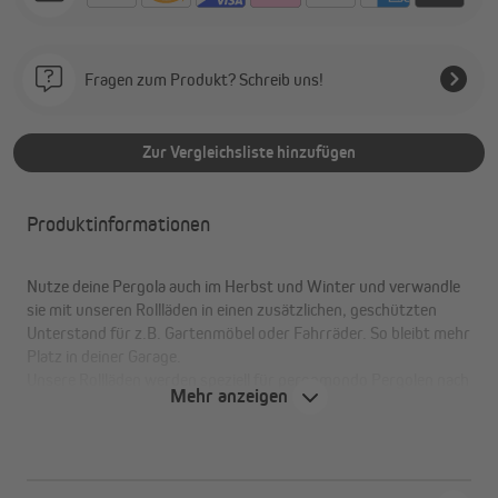
Fragen zum Produkt? Schreib uns!
Zur Vergleichsliste hinzufügen
Produktinformationen
Nutze deine Pergola auch im Herbst und Winter und verwandle
sie mit unseren Rollläden in einen zusätzlichen, geschützten
Unterstand für z.B. Gartenmöbel oder Fahrräder. So bleibt mehr
Platz in deiner Garage.
Unsere Rollläden werden speziell für pergomondo Pergolen nach
Mehr anzeigen
den höchsten europäischen Qualitätsstandards hergestellt. Sie
sind nur für die 3-m-Seite der Pergola erhältlich.