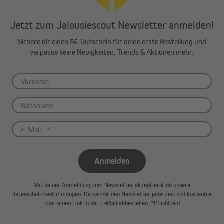
Jetzt zum Jalousiescout Newsletter anmelden!
Hinweise:
Für die Montage der Rollläden muss die Abdeckkappe
Sichere dir einen 5€-Gutschein für deine erste Bestellung und
der Pergola entfernt werden.
verpasse keine Neuigkeiten, Trends & Aktionen mehr.
Sollen an allen vier Seiten einer Pergola von 3 x 3 m
Rollläden angebracht werden, so sind zwei Rollläden
mit dem Kasten nach innen und zwei Rollläden mit dem
Kasten nach außen anzubringen.
Zwei Rollläden nebeneinander dürfen nicht nach innen
zeigen. Bitte beachte, dass der Rollladenkasten auf der
Kurbelseite nicht nach außen zeigen darf.
Zur Pflege benötigst du nur ein Tuch und Wasser. Bitte
Anmelden
verwende keine chemischen Reinigungsmittel.
Mit deiner Anmeldung zum Newsletter akzeptierst du unsere
Datenschutzbestimmungen
. Du kannst den Newsletter jederzeit und kostenfrei
über einen Link in der E-Mail abbestellen. *Pflichtfeld
Entdecke die Vorteile einer Pergola als Ganzjahresprodukt und
schaffe dir mit unseren Rollläden einen zusätzlichen,