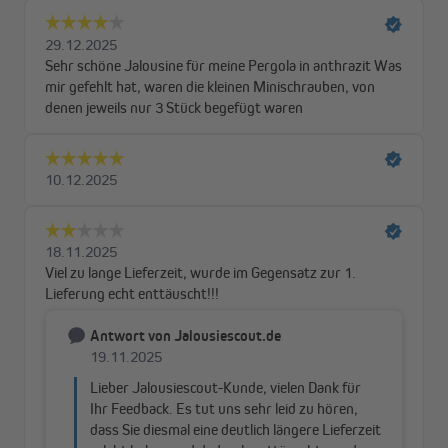
Flexible Bedienungsmöglichkeiten
Du hast mehrere Möglichkeiten, deinen Pergola-Rollladen zu
bedienen: Du kannst ihn manuell am Griff nach oben oder unten
schieben oder bei Bedarf mit einer Kurbel bedienen (wahlweise
links oder rechts). Für die manuelle Bedienung steht dir ein
Schloss zum Abschließen zur Verfügung.
Für mehr Komfort wähle einfach die Bedienung mit Funkmotor
und Fernbedienung.
Einfache Montage und Pflege
Die Montage des Rollladens erfolgt direkt am Querbalken der