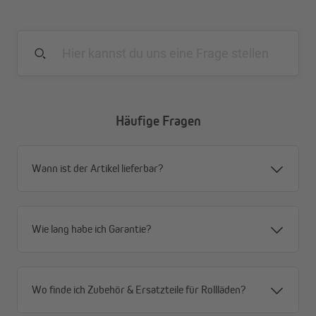
Häufige Fragen
Wann ist der Artikel lieferbar?
Die 13 mm, 23 mm oder 33 mm Bürstendichtungen werden in
Wie lang habe ich Garantie?
einer Länge von 1,00 m ausgeliefert.
Zum Abdichten zwischen dem Fensterrahmen und dem
Rollladenprofil empfehlen wir unsere selbstklebende Bürste mit
Wo finde ich Zubehör & Ersatzteile für Rollläden?
5 mm oder 10 mm Höhe.