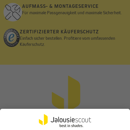
AUFMASS- & MONTAGESERVICE
Für maximale Passgenauigkeit und maximale Sicherheit.
ZERTIFIZIERTER KÄUFERSCHUTZ
Einfach sicher bestellen. Profitiere vom umfassenden
Käuferschutz.