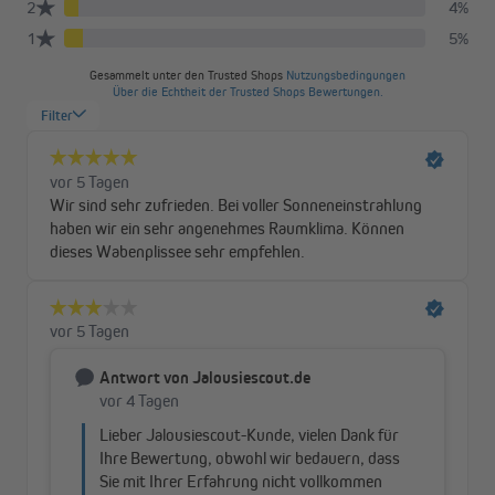
jedes Fenster angepasst werden. Durchdacht ist vor allem die
Spannschnur, die nicht vor dem Fenster hängt, sondern
unauffällig seitlich an der Glasleiste entlangläuft und den
Durchblick freilässt. Die Aluminiumschienen am oberen und
unteren Profil des Plissees veredeln die Konstruktion und
verleihen ihr Stabilität, während das hochwertige
Polyestergewebe mit Wabenstruktur für die perfekte
Verdunkelung sorgt. Durch die innen verlaufenden Schüre wird
zusätzlicher Lichteinfall vermieden. Mit den ergonomischen
Bediengriffen aus Kunststoff lässt sich das Wabenplissee
stufenlos nach oben und unten in die gewünschte Position
bringen.
Praktisch und stabil: diagonale Verspannung
Die diagonal gespannten Schnüre und das Spannsystem in den
Aluminiumschienen verhindern ein Durchhängen des Tuches und
sorgen für eine zuverlässige Stabilität. Eine Seilbremse ist im
Gegensatz zu anderen Modellen nicht erforderlich. Spanne das
Pure Wabenplissee bei der Montage so fest wie nötig. Ein
Nachspannen ist mit dem Spannschuh jederzeit möglich. Durch
die diagonale Verspannung kannst du das Plissee so dicht am