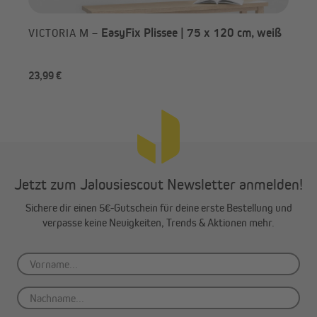
Damit das Wabenplissee perfekt an dein Fenster passt, ist es
wichtig, vor der Bestellung sorgfältig zu messen. Dabei hilft dir
unsere Maßanleitung.
EasyFix Plissee | 75 x 120 cm, weiß
VICTORIA M –
Achte darauf – abweichend zur Maßanleitung, dass die
Rahmenstärke des Fenster-/Türflügels 26 mm nicht
überschreitet.
23,99 €
ab 
Jetzt zum Jalousiescout Newsletter anmelden!
Sichere dir einen 5€-Gutschein für deine erste Bestellung und
verpasse keine Neuigkeiten, Trends & Aktionen mehr.