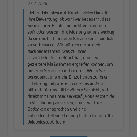
Mühelose Montage ohne Bohren
Die Befestigung des Pure Sichtschutzes erfolgt mit
Klemmhaltern direkt am Fensterrahmen. Die Halter sind im
Lieferumfang enthalten. Sie eignen sich für eine
Fensterflügelstärke von 15 bis 26 mm.
Hochwertige Stoffe aus Polyester
Der Stoff des Pure Wabenplissees besteht zu 100 Prozent aus
hochwertigem Polyester. Unser Wabenplissee-Sortiment bietet
unter anderem Stoffe in den klassisch-dezenten Farben Weiß,
Beige, Creme und Grau an, die zu jedem Wohnstil passen. Die
Rückseite des Wabenplissees ist weiß.