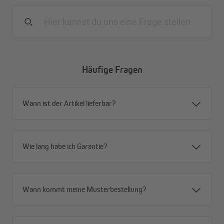
Spannschnur Verlauf im Inneren des Wabenplissees
Die Spannschnüre verlaufen beim Pure Wabenplissee
unauffällig im Inneren des Wabenplissees und sorgen
für eine vollkommen geschlossene Plisseefläche ohne
zusätzlichen Lichteinfall.
Stufenlose Bedienung nach oben und unten
Häufige Fragen
Mit den ergonomischen Bediengriffen lässt sich das
Plissee stufenlos nach oben und unten in die
gewünschte Position verschieben.
Wann ist der Artikel lieferbar?
Einfache Montage ohne Bohren
Schnelle Befestigung mit Klemmträgern (für
Fensterflügelstärken von 15 bis 26 mm)
Pflegeleicht
Wie lang habe ich Garantie?
Einfache Reinigung mit einem trockenem oder leicht
angefeuchtetem Tuch
Wann kommt meine Musterbestellung?