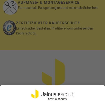
AUFMASS- & MONTAGESERVICE
Für maximale Passgenauigkeit und maximale Sicherheit.
ZERTIFIZIERTER KÄUFERSCHUTZ
Einfach sicher bestellen. Profitiere vom umfassenden
Käuferschutz.