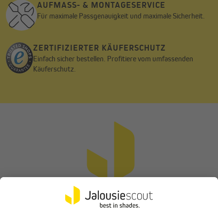
AUFMASS- & MONTAGESERVICE
Für maximale Passgenauigkeit und maximale Sicherheit.
ZERTIFIZIERTER KÄUFERSCHUTZ
Einfach sicher bestellen. Profitiere vom umfassenden
Käuferschutz.