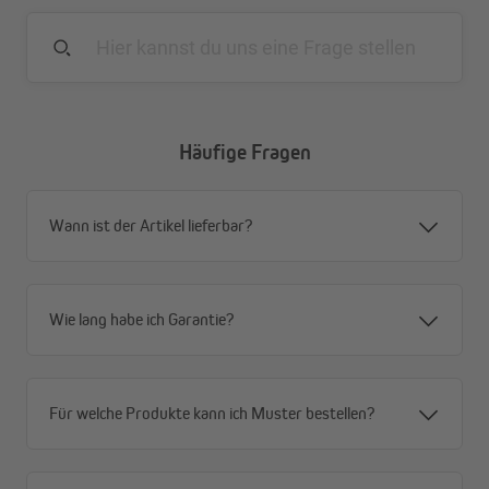
Spannschnur Verlauf im Inneren des Wabenplissees
Die Spannschnüre verlaufen beim Pure Wabenplissee
unauffällig im Inneren des Wabenplissees und sorgen
für eine vollkommen geschlossene Plisseefläche ohne
zusätzlichen Lichteinfall.
Stufenlose Bedienung nach oben und unten
Häufige Fragen
Mit den ergonomischen Bediengriffen lässt sich das
Plissee stufenlos nach oben und unten in die
gewünschte Position verschieben.
Wann ist der Artikel lieferbar?
Einfache Montage ohne Bohren
Schnelle Befestigung mit Klemmträgern (für
Fensterflügelstärken von 15 bis 26 mm)
Pflegeleicht
Wie lang habe ich Garantie?
Einfache Reinigung mit einem trockenem oder leicht
angefeuchtetem Tuch
Für welche Produkte kann ich Muster bestellen?