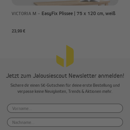
Damit das Wabenplissee perfekt an dein Fenster passt, ist es
wichtig, vor der Bestellung sorgfältig zu messen. Dabei hilft dir
unsere Maßanleitung.
EasyFix Plissee | 75 x 120 cm, weiß
VICTORIA M –
Achte darauf – abweichend zur Maßanleitung, dass die
Rahmenstärke des Fenster-/Türflügels 26 mm nicht
überschreitet.
23,99 €
-6
Jetzt zum Jalousiescout Newsletter anmelden!
Sichere dir einen 5€-Gutschein für deine erste Bestellung und
verpasse keine Neuigkeiten, Trends & Aktionen mehr.