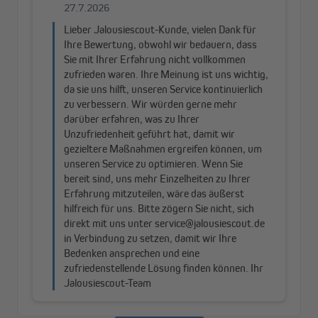
Mühelose Montage ohne Bohren
Die Befestigung des Pure Sichtschutzes erfolgt mit
Klemmhaltern direkt am Fensterrahmen. Die Halter sind im
Lieferumfang enthalten. Sie eignen sich für eine
Fensterflügelstärke von 15 bis 26 mm.
Hochwertige Stoffe aus Polyester
Der Stoff des Pure Wabenplissees besteht zu 100 Prozent aus
hochwertigem Polyester. Unser Wabenplissee-Sortiment bietet
unter anderem Stoffe in den klassisch-dezenten Farben Weiß,
Beige, Creme und Grau an, die zu jedem Wohnstil passen. Die
Rückseite des Wabenplissees ist weiß.