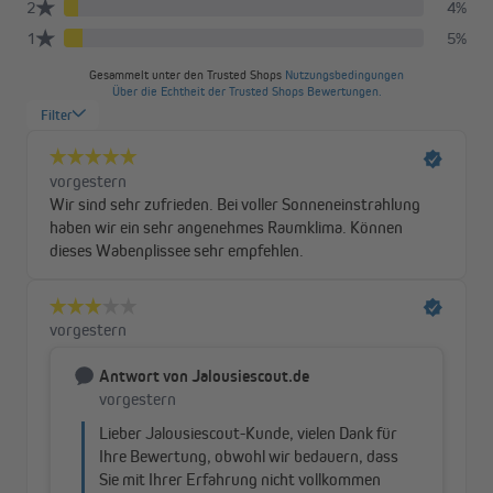
jedes Fenster angepasst werden. Durchdacht ist vor allem die
Spannschnur, die nicht vor dem Fenster hängt, sondern
unauffällig seitlich an der Glasleiste entlangläuft und den
Durchblick freilässt. Die Aluminiumschienen am oberen und
unteren Profil des Plissees veredeln die Konstruktion und
verleihen ihr Stabilität, während das hochwertige
Polyestergewebe mit Wabenstruktur für die perfekte
Verdunkelung sorgt. Durch die innen verlaufenden Schüre wird
zusätzlicher Lichteinfall vermieden. Mit den ergonomischen
Bediengriffen aus Kunststoff lässt sich das Wabenplissee
stufenlos nach oben und unten in die gewünschte Position
bringen.
Praktisch und stabil: diagonale Verspannung
Die diagonal gespannten Schnüre und das Spannsystem in den
Aluminiumschienen verhindern ein Durchhängen des Tuches und
sorgen für eine zuverlässige Stabilität. Eine Seilbremse ist im
Gegensatz zu anderen Modellen nicht erforderlich. Spanne das
Pure Wabenplissee bei der Montage so fest wie nötig. Ein
Nachspannen ist mit dem Spannschuh jederzeit möglich. Durch
die diagonale Verspannung kannst du das Plissee so dicht am