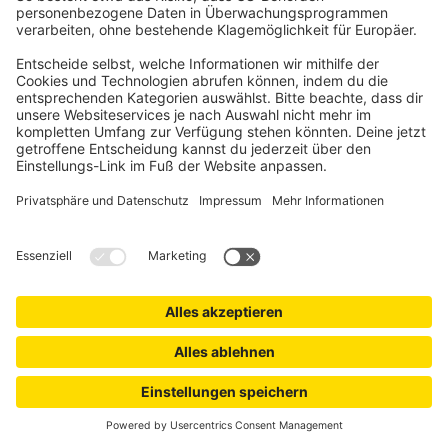
JAROLIFT
Insektenschutzplissee Premium für Türen nach Maß
Millimetergenau in der EU gefertigt
Flexible, einfache Montage dank Klick-System
-10%
ab 449,99 €
UVP
499,99 €
JAROLIFT
Insektenschutz Spannrahmen ProfiLine nach Maß
Millimetergenau nach deinen Angaben gefertigt
4 Gewebe zur Auswahl: Standard, Anti-Pollen, Anti-
Feinstaub, "Katzengewebe"