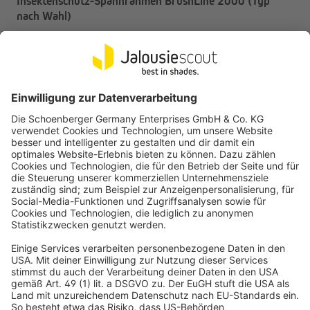
Insektenschutz-Spannrahmen BrushLine 2000 (Typ
nach Wahl)
Umlaufende Bürstendichtung bietet maximalen Schutz vor
Insekten
Montage erfolgt in der lichten Öffnung des Fensterrahmens
-26%
ab 36,99 €
UVP
49,99 €
JAROLIFT
Insektenschutz-Spannrahmen SlimLine für Fenster (Typ
nach Wahl)
Zuverlässiger Schutz gegen Insekten
Hochwertiges Aluminium-Profil
-25%
ab 26,99 €
UVP
35,99 €